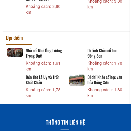
Khoảng cách: 3,80
Khoảng cách: 3,80
km
km
Địa điểm
Nhà cổ: Nhà Ông Lương
Di tích Khảo cổ học
Trọng Duệ
Đông Sơn
Khoảng cách: 1,61
Khoảng cách: 1,78
km
km
Đền thờ Lê Uy và Trần
Di chỉ Khảo cổ học văn
Khát Chân
hóa Đông Sơn
Khoảng cách: 1,78
Khoảng cách: 1,80
km
km
THÔNG TIN LIÊN HỆ