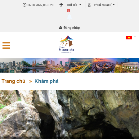
06-08-2026, 03:31:21
THỜI TIẾT
TỶ GIÁ NGOẠI TỆ
0
Đăng nhập
Trang chủ
Khám phá