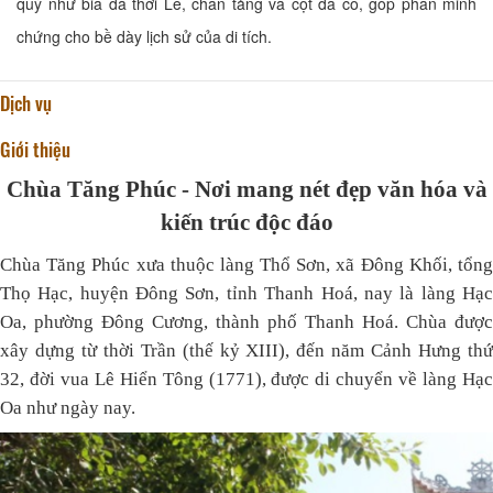
quý như bia đá thời Lê, chân tảng và cột đá cổ, góp phần minh
chứng cho bề dày lịch sử của di tích.
Dịch vụ
Giới thiệu
Chùa Tăng Phúc - Nơi mang nét đẹp văn hóa và
kiến trúc độc đáo
Chùa Tăng Phúc xưa thuộc làng Thổ Sơn, xã Đông Khối, tổng
Thọ Hạc, huyện Đông Sơn, tỉnh Thanh Hoá, nay là làng Hạc
Oa, phường Đông Cương, thành phố Thanh Hoá. Chùa được
xây dựng từ thời Trần (thế kỷ XIII), đến năm Cảnh Hưng thứ
32, đời vua Lê Hiển Tông (1771), được di chuyển về làng Hạc
Oa như ngày nay.