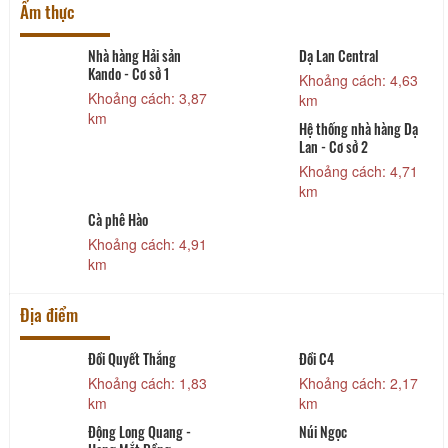
Ẩm thực
i sản
Dạ Lan Central
Pizza hut Vinco
ở 1
Hóa
Khoảng cách: 4,63
ch: 3,87
Khoảng cách:
km
km
Hệ thống nhà hàng Dạ
Lan - Cơ sở 2
Khoảng cách: 4,71
km
Coffee Lê Gia
ch: 4,91
Khoảng cách:
km
Địa điểm
hắng
Đồi C4
Cầu Hàm Rồng
ch: 1,83
Khoảng cách: 2,17
Khoảng cách:
km
km
Quang -
Núi Ngọc