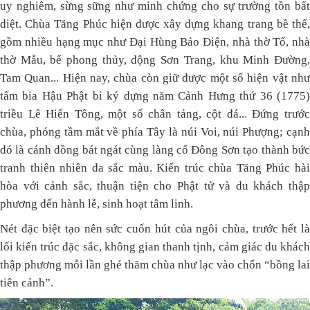
uy nghiêm, sừng sững như minh chứng cho sự trường tồn bất
diệt. Chùa Tăng Phúc hiện được xây dựng khang trang bề thế,
gồm nhiều hạng mục như Đại Hùng Bảo Điện, nhà thờ Tổ, nhà
thờ Mẫu, bể phong thủy, động Sơn Trang, khu Minh Đường,
Tam Quan... Hiện nay, chùa còn giữ được một số hiện vật như
tấm bia Hậu Phật bi ký dựng năm Cảnh Hưng thứ 36 (1775)
triều Lê Hiển Tông, một số chân tảng, cột đá... Đứng trước
chùa, phóng tầm mắt về phía Tây là núi Voi, núi Phượng; cạnh
đó là cánh đồng bát ngát cùng làng cổ Đông Sơn tạo thành bức
tranh thiên nhiên đa sắc màu. Kiến trúc chùa Tăng Phúc hài
hòa với cảnh sắc, thuận tiện cho Phật tử và du khách thập
phương đến hành lễ, sinh hoạt tâm linh.
Nét đặc biệt tạo nên sức cuốn hút của ngôi chùa, trước hết là
lối kiến trúc đặc sắc, không gian thanh tịnh, cảm giác du khách
thập phương mỗi lần ghé thăm chùa như lạc vào chốn “bồng lai
tiên cảnh”.