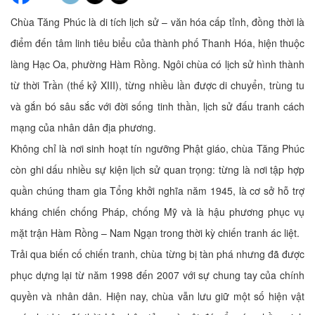
Chùa Tăng Phúc là di tích lịch sử – văn hóa cấp tỉnh, đồng thời là
điểm đến tâm linh tiêu biểu của thành phố Thanh Hóa, hiện thuộc
làng Hạc Oa, phường Hàm Rồng. Ngôi chùa có lịch sử hình thành
từ thời Trần (thế kỷ XIII), từng nhiều lần được di chuyển, trùng tu
và gắn bó sâu sắc với đời sống tinh thần, lịch sử đấu tranh cách
mạng của nhân dân địa phương.
Không chỉ là nơi sinh hoạt tín ngưỡng Phật giáo, chùa Tăng Phúc
còn ghi dấu nhiều sự kiện lịch sử quan trọng: từng là nơi tập hợp
quần chúng tham gia Tổng khởi nghĩa năm 1945, là cơ sở hỗ trợ
kháng chiến chống Pháp, chống Mỹ và là hậu phương phục vụ
mặt trận Hàm Rồng – Nam Ngạn trong thời kỳ chiến tranh ác liệt.
Trải qua biến cố chiến tranh, chùa từng bị tàn phá nhưng đã được
phục dựng lại từ năm 1998 đến 2007 với sự chung tay của chính
quyền và nhân dân. Hiện nay, chùa vẫn lưu giữ một số hiện vật