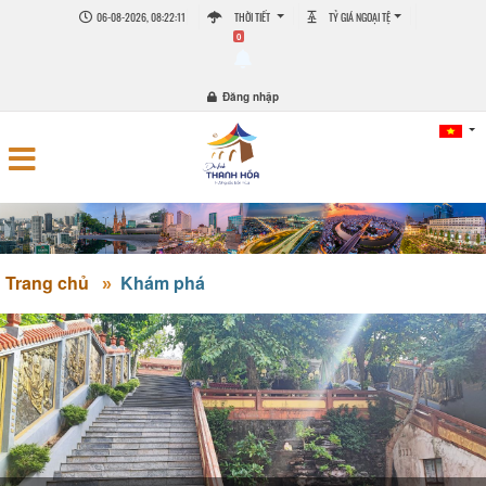
06-08-2026, 08:22:13
THỜI TIẾT
TỶ GIÁ NGOẠI TỆ
0
Đăng nhập
Trang chủ
Khám phá