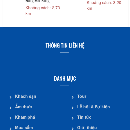
ồng
Chùa Thanh Hà
Khoảng cách: 3,20
ch: 2,73
Khoảng cách:
km
km
THÔNG TIN LIÊN HỆ
DANH MỤC
Khách sạn
Tour
Ẩm thực
Lễ hội & Sự kiện
Khám phá
Tin tức
Mua sắm
Giới thiệu