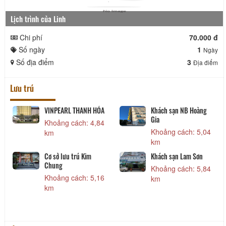
Lịch trình của Linh
Chi phí
70.000 đ
Số ngày
1
Ngày
Số địa điểm
3
Địa điểm
Lưu trú
NH HÓA
Khách sạn NB Hoàng
Khách sạn Central
Gia
 4,84
Khoảng cách: 6,
Khoảng cách: 5,04
km
km
Khách Sạn Phượng
im
Khách sạn Lam Sơn
Hoàng
Khoảng cách: 5,84
Khoảng cách: 7,
 5,16
km
km