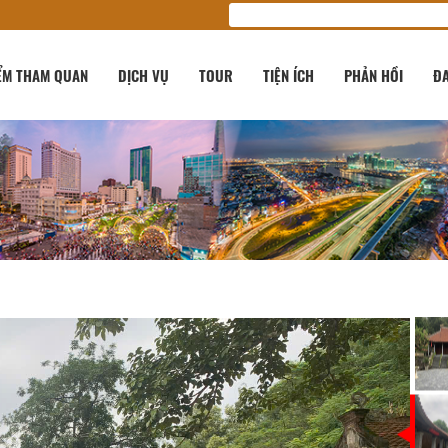
ỂM THAM QUAN
DỊCH VỤ
TOUR
TIỆN ÍCH
PHẢN HỒI
ĐA