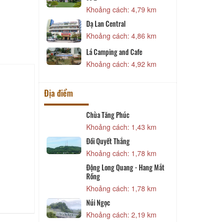
Khoảng cách: 4,79 km
ds coffee
Dạ Lan Central
3,87 km
Khoảng cách: 4,86 km
fee garden
Lá Camping and Cafe
4,01 km
Khoảng cách: 4,92 km
Địa điểm
c văn hóa
Chùa Tăng Phúc
Khoảng cách: 1,43 km
 20 m
Đồi Quyết Thắng
Lương Trọng
Khoảng cách: 1,78 km
 220 m
Động Long Quang - Hang Mắt
D
Rồng
Khoảng cách: 1,78 km
1,26 km
Núi Ngọc
t
Khoảng cách: 2,19 km