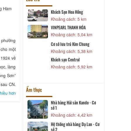
ng Hàm
Ý
Khách Sạn Hoa Hồng
4,69 km
Khoảng cách: 5 km
àng Gia
VINPEARL THANH HÓA
4,69 km
Khoảng cách: 5,04 km
c phường
Cơ sở lưu trú Kim Chung
ống Đồng
 cho một
Khoảng cách: 5,38 km
4,76 km
 1924 về
Khách sạn Central
i
học, làng
Khoảng cách: 5,92 km
4,85 km
Đông Sơn”
I sau CN.
Ẩm thực
hiều hơn
t Dê
Nhà hàng Hải sản Kando - Cơ
sở 1
 430 m
Khoảng cách: 4,42 km
nh Đạt
P
Hệ thống nhà hàng Dạ Lan - Cơ
2,15 km
sở 2