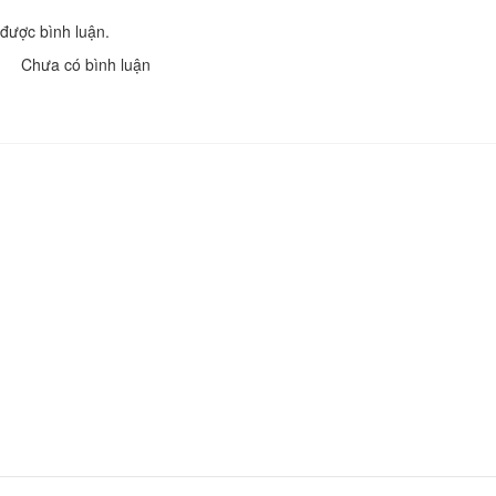
được bình luận.
Hệ thống highlan
Khoảng cách: 
Chưa có bình luận
Cửa hàng KH Cof
Khoảng cách: 
Di chỉ Khảo cổ họ
Đông Sơn
Khoảng cách:
Nhà cổ: Nhà Ông 
Duệ
Khoảng cách:
Đồi C4
Khoảng cách: 
chùa tăng phúc