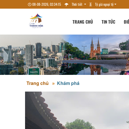
08-08-2026, 02:34:15
Thời tiết
Tỷ giá ngoại tệ
TRANG CHỦ
TIN TỨC
ĐI
Trang chủ
Khám phá