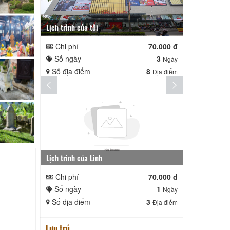
Lịch trình của tôi
nga nè lai
Chi phí
70.000 đ
Chi phí
Số ngày
3
Số ngày
Ngày
Số địa điểm
8
Số địa điể
Địa điểm
Lịch trình của Linh
Da nang muo
Chi phí
70.000 đ
Chi phí
Số ngày
1
Số ngày
Ngày
Số địa điểm
3
Số địa điể
Địa điểm
Lưu trú