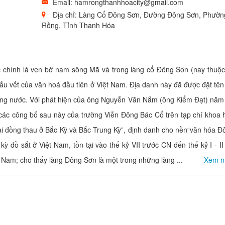
Email: hamrongthanhhoacity@gmail.com
Địa chỉ: Làng Cổ Đông Sơn, Đường Đông Sơn, Phườ
Khách Sạn Thiên 
Rồng, Tỉnh Thanh Hóa
Khoảng cách: 
Khách sạn NB Ho
Khoảng cách: 
 chính là ven bờ nam sông Mã và trong làng cổ Đông Sơn (nay thuộ
Cơ sở lưu trú Tr
u vết của văn hoá đầu tiên ở Việt Nam. Địa danh này đã được đặt tên
Khoảng cách: 
dựng nước. Với phát hiện của ông Nguyễn Văn Nắm (ông Kiểm Đạt) năm
Khách sạn Sao Ma
 các công bố sau này của trường Viễn Đông Bác Cổ trên tạp chí khoa 
Khoảng cách: 
 đại đồng thau ở Bắc Kỳ và Bắc Trung Kỳ”, định danh cho nền“văn hóa 
kỳ đồ sắt ở Việt Nam, tồn tại vào thế kỷ VII trước CN đến thế kỷ I - I
 Nam; cho thấy làng Đông Sơn là một trong những làng ...
Xem n
Nhà hàng Đệ Nhấ
Khoảng cách:
Nhà Hàng Dê Thà
Khoảng cách: 