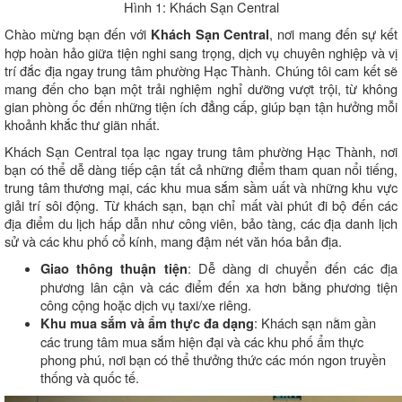
Hình 1: Khách Sạn Central
Chào mừng bạn đến với
, nơi mang đến sự kết
Khách Sạn Central
hợp hoàn hảo giữa tiện nghi sang trọng, dịch vụ chuyên nghiệp và vị
trí đắc địa ngay trung tâm phường Hạc Thành. Chúng tôi cam kết sẽ
mang đến cho bạn một trải nghiệm nghỉ dưỡng vượt trội, từ không
gian phòng ốc đến những tiện ích đẳng cấp, giúp bạn tận hưởng mỗi
khoảnh khắc thư giãn nhất.
Khách Sạn Central tọa lạc ngay trung tâm phường Hạc Thành, nơi
bạn có thể dễ dàng tiếp cận tất cả những điểm tham quan nổi tiếng,
trung tâm thương mại, các khu mua sắm sầm uất và những khu vực
giải trí sôi động. Từ khách sạn, bạn chỉ mất vài phút đi bộ đến các
địa điểm du lịch hấp dẫn như công viên, bảo tàng, các địa danh lịch
sử và các khu phố cổ kính, mang đậm nét văn hóa bản địa.
: Dễ dàng di chuyển đến các địa
Giao thông thuận tiện
phương lân cận và các điểm đến xa hơn bằng phương tiện
công cộng hoặc dịch vụ taxi/xe riêng.
: Khách sạn nằm gần
Khu mua sắm và ẩm thực đa dạng
các trung tâm mua sắm hiện đại và các khu phố ẩm thực
phong phú, nơi bạn có thể thưởng thức các món ngon truyền
thống và quốc tế.