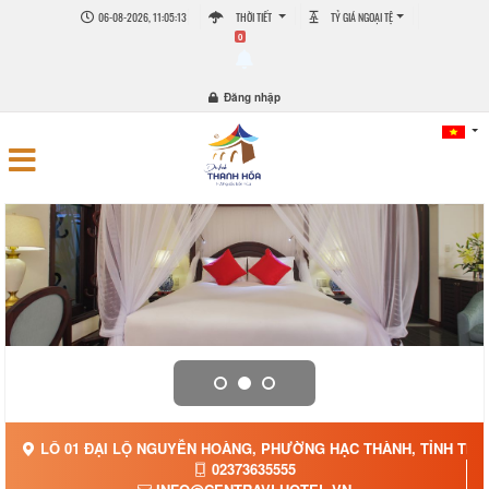
06-08-2026, 11:05:16
THỜI TIẾT
TỶ GIÁ NGOẠI TỆ
0
Đăng nhập
LÔ 01 ĐẠI LỘ NGUYỄN HOÀNG, PHƯỜNG HẠC THÀNH, TỈNH TH
02373635555