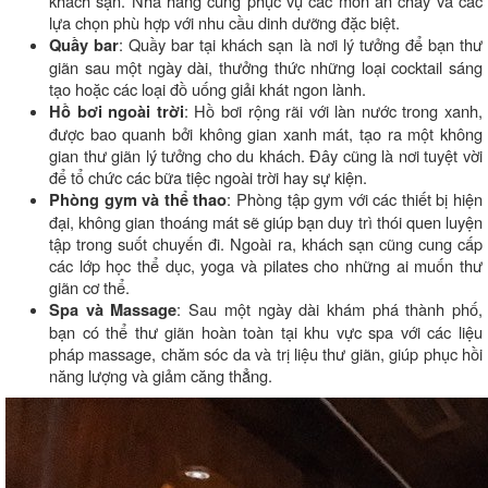
khách sạn. Nhà hàng cũng phục vụ các món ăn chay và các
lựa chọn phù hợp với nhu cầu dinh dưỡng đặc biệt.
: Quầy bar tại khách sạn là nơi lý tưởng để bạn thư
Quầy bar
giãn sau một ngày dài, thưởng thức những loại cocktail sáng
tạo hoặc các loại đồ uống giải khát ngon lành.
: Hồ bơi rộng rãi với làn nước trong xanh,
Hồ bơi ngoài trời
được bao quanh bởi không gian xanh mát, tạo ra một không
gian thư giãn lý tưởng cho du khách. Đây cũng là nơi tuyệt vời
để tổ chức các bữa tiệc ngoài trời hay sự kiện.
: Phòng tập gym với các thiết bị hiện
Phòng gym và thể thao
đại, không gian thoáng mát sẽ giúp bạn duy trì thói quen luyện
tập trong suốt chuyến đi. Ngoài ra, khách sạn cũng cung cấp
các lớp học thể dục, yoga và pilates cho những ai muốn thư
giãn cơ thể.
: Sau một ngày dài khám phá thành phố,
Spa và Massage
bạn có thể thư giãn hoàn toàn tại khu vực spa với các liệu
pháp massage, chăm sóc da và trị liệu thư giãn, giúp phục hồi
năng lượng và giảm căng thẳng.