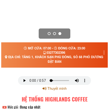
MỞ CỬA: 07:00 -
ĐÓNG CỬA: 23:00
03277302396
ĐỊA CHỈ: TẦNG 1, KHÁCH SẠN PHÙ ĐỔNG, SỐ 68 PHỐ DƯƠNG Đ
ĐẶT BÀN
Thuyết minh
HỆ THỐNG HIGHLANDS COFFEE
Mức giá :
Đang cập nhật