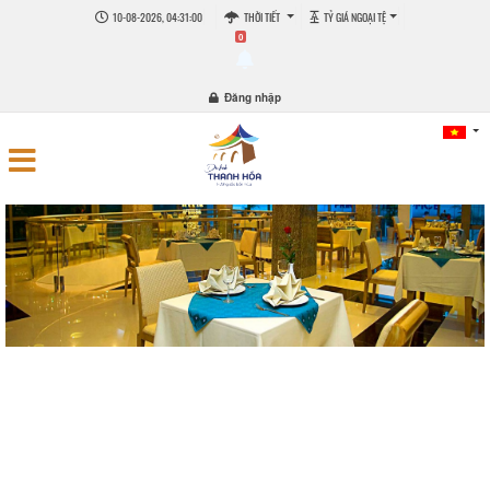
10-08-2026, 04:31:01
THỜI TIẾT
TỶ GIÁ NGOẠI TỆ
0
Đăng nhập