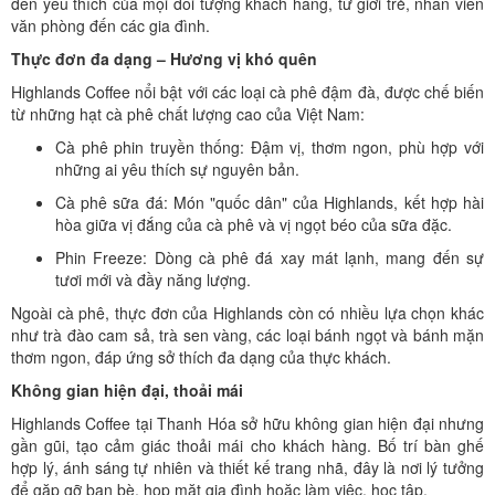
đến yêu thích của mọi đối tượng khách hàng, từ giới trẻ, nhân viên
văn phòng đến các gia đình.
Thực đơn đa dạng – Hương vị khó quên
Highlands Coffee nổi bật với các loại cà phê đậm đà, được chế biến
từ những hạt cà phê chất lượng cao của Việt Nam:
Cà phê phin truyền thống: Đậm vị, thơm ngon, phù hợp với
những ai yêu thích sự nguyên bản.
Cà phê sữa đá: Món "quốc dân" của Highlands, kết hợp hài
hòa giữa vị đắng của cà phê và vị ngọt béo của sữa đặc.
Phin Freeze: Dòng cà phê đá xay mát lạnh, mang đến sự
tươi mới và đầy năng lượng.
Ngoài cà phê, thực đơn của Highlands còn có nhiều lựa chọn khác
như trà đào cam sả, trà sen vàng, các loại bánh ngọt và bánh mặn
thơm ngon, đáp ứng sở thích đa dạng của thực khách.
Không gian hiện đại, thoải mái
Highlands Coffee tại Thanh Hóa sở hữu không gian hiện đại nhưng
gần gũi, tạo cảm giác thoải mái cho khách hàng. Bố trí bàn ghế
hợp lý, ánh sáng tự nhiên và thiết kế trang nhã, đây là nơi lý tưởng
để gặp gỡ bạn bè, họp mặt gia đình hoặc làm việc, học tập.