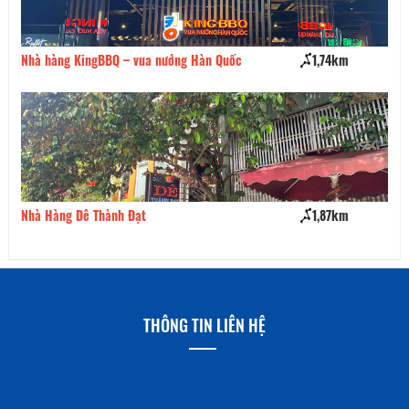
Nhà hàng KingBBQ – vua nướng Hàn Quốc
1,74km
Co
Nhà Hàng Dê Thành Đạt
1,87km
Nh
THÔNG TIN LIÊN HỆ