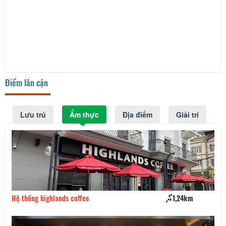
Điểm lân cận
Lưu trú
Ẩm thực
Địa điểm
Giải trí
Hệ thống highlands coffee
1,24km
Ka