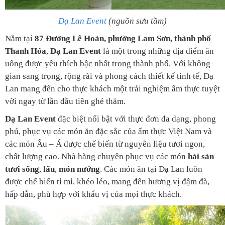
Dạ Lan Event
(nguồn sưu tầm)
Nằm tại
87 Đường Lê Hoàn, phường Lam Sơn, thành phố
Thanh Hóa
,
Dạ Lan Event
là một trong những địa điểm ăn
uống được yêu thích bậc nhất trong thành phố. Với không
gian sang trọng, rộng rãi và phong cách thiết kế tinh tế, Dạ
Lan mang đến cho thực khách một trải nghiệm ẩm thực tuyệt
vời ngay từ lần đầu tiên ghé thăm.
Dạ Lan Event
đặc biệt nổi bật với thực đơn đa dạng, phong
phú, phục vụ các món ăn đặc sắc của ẩm thực Việt Nam và
các món Âu – Á được chế biến từ nguyên liệu tươi ngon,
chất lượng cao. Nhà hàng chuyên phục vụ các món
hải sản
tươi sống
,
lẩu
,
món nướng
. Các món ăn tại Dạ Lan luôn
được chế biến tỉ mỉ, khéo léo, mang đến hương vị đậm đà,
hấp dẫn, phù hợp với khẩu vị của mọi thực khách.