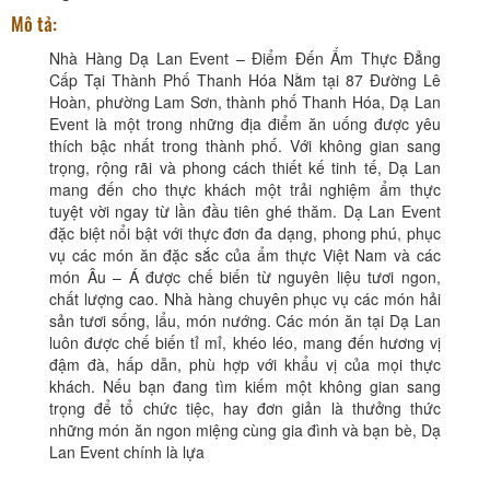
Mô tả:
Nhà Hàng Dạ Lan Event – Điểm Đến Ẩm Thực Đẳng
Cấp Tại Thành Phố Thanh Hóa Nằm tại 87 Đường Lê
Hoàn, phường Lam Sơn, thành phố Thanh Hóa, Dạ Lan
Event là một trong những địa điểm ăn uống được yêu
thích bậc nhất trong thành phố. Với không gian sang
trọng, rộng rãi và phong cách thiết kế tinh tế, Dạ Lan
mang đến cho thực khách một trải nghiệm ẩm thực
tuyệt vời ngay từ lần đầu tiên ghé thăm. Dạ Lan Event
đặc biệt nổi bật với thực đơn đa dạng, phong phú, phục
vụ các món ăn đặc sắc của ẩm thực Việt Nam và các
món Âu – Á được chế biến từ nguyên liệu tươi ngon,
chất lượng cao. Nhà hàng chuyên phục vụ các món hải
sản tươi sống, lẩu, món nướng. Các món ăn tại Dạ Lan
luôn được chế biến tỉ mỉ, khéo léo, mang đến hương vị
đậm đà, hấp dẫn, phù hợp với khẩu vị của mọi thực
khách. Nếu bạn đang tìm kiếm một không gian sang
trọng để tổ chức tiệc, hay đơn giản là thưởng thức
những món ăn ngon miệng cùng gia đình và bạn bè, Dạ
Lan Event chính là lựa