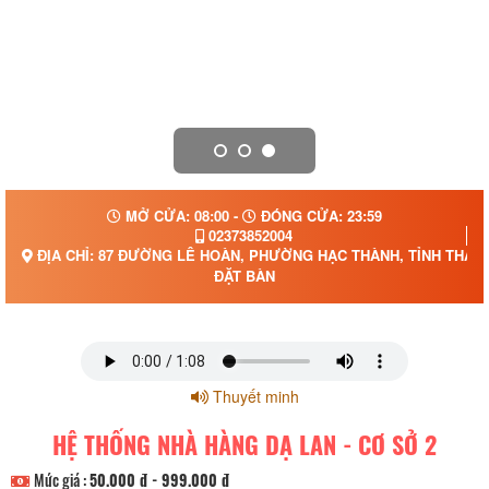
MỞ CỬA: 08:00 -
ĐÓNG CỬA: 23:59
02373852004
ĐỊA CHỈ: 87 ĐƯỜNG LÊ HOÀN, PHƯỜNG HẠC THÀNH, TỈNH THAN
ĐẶT BÀN
Thuyết minh
HỆ THỐNG NHÀ HÀNG DẠ LAN - CƠ SỞ 2
Mức giá :
50.000 đ - 999.000 đ