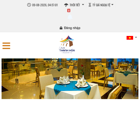
09-08-2026, 04:57:02
THỜI TIẾT
TỶ GIÁ NGOẠI TỆ
0
Đăng nhập