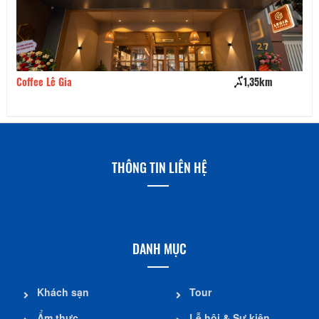
Coffee Lê Gia
1,35km
Lá
THÔNG TIN LIÊN HỆ
DANH MỤC
Khách sạn
Tour
Ẩm thực
Lễ hội & Sự kiện