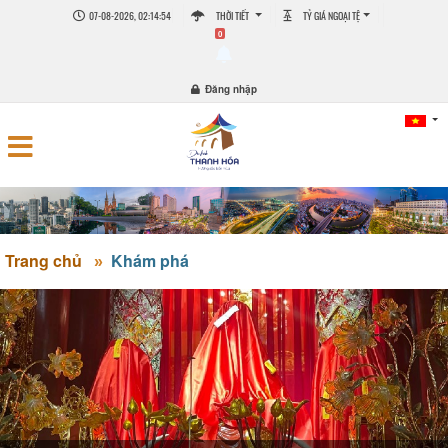
07-08-2026, 02:14:54
THỜI TIẾT
TỶ GIÁ NGOẠI TỆ
0
Đăng nhập
Trang chủ
Khám phá