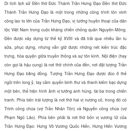
Di tích lịch sử Đền thờ Đức Thánh Trần Hưng Đạo Đền thờ Đức
Thánh Trần Hưng Đạo là một trong những công trình tôn vinh
công lao to lớn của Trần Hưng Đạo, vị tướng huyền thoại của dân
tộc Việt Nam trong cuộc kháng chiến chống quân Nguyên-Mông.
Đền được xây dựng từ thế kỷ XVIII và đã trải qua nhiều lần tu
sửa, phục dựng, nhưng vẫn giữ được những nét kiến trúc đặc
trưng, hòa quyện giữa truyền thống và sự tôn kính. Nội điện (hay
còn gọi là hậu cung) là nơi thờ chính của đền, nơi đặt tượng Trần
Hưng Đạo bằng đồng. Tượng Trần Hưng Đạo được đúc ở thế
ngồi trên long ỷ, tay cầm quyển binh thư và thanh kiếm bạc dựng
một bên, thể hiện hình ảnh vị tướng anh hùng, tài ba trong chiến
tranh. Phía bên trái tượng là nơi thờ hai vị nương cô, trong đó có
Trinh công chúa (vợ Trần Nhân Tôn) và Nguyễn công chúa (vợ
Phạm Ngũ Lão). Phía bên phải là nơi thờ bốn vị vương tử của
Trần Hưng Đạo: Hưng Võ Vương Quốc Hiển, Hưng Hiến Vương