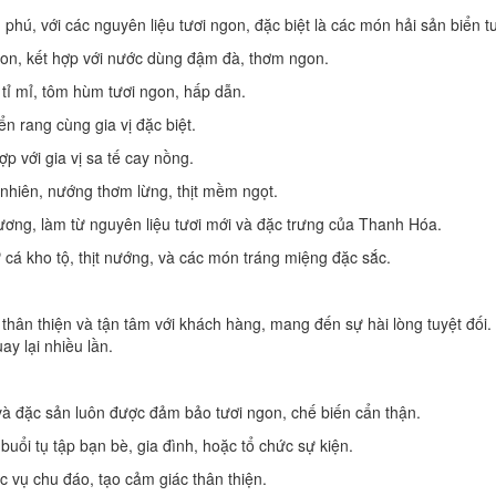
ú, với các nguyên liệu tươi ngon, đặc biệt là các món hải sản biển t
ngon, kết hợp với nước dùng đậm đà, thơm ngon.
ỉ mỉ, tôm hùm tươi ngon, hấp dẫn.
n rang cùng gia vị đặc biệt.
p với gia vị sa tế cay nồng.
nhiên, nướng thơm lừng, thịt mềm ngọt.
ơng, làm từ nguyên liệu tươi mới và đặc trưng của Thanh Hóa.
á kho tộ, thịt nướng, và các món tráng miệng đặc sắc.
thân thiện và tận tâm với khách hàng, mang đến sự hài lòng tuyệt đố
y lại nhiều lần.
và đặc sản luôn được đảm bảo tươi ngon, chế biến cẩn thận.
buổi tụ tập bạn bè, gia đình, hoặc tổ chức sự kiện.
c vụ chu đáo, tạo cảm giác thân thiện.