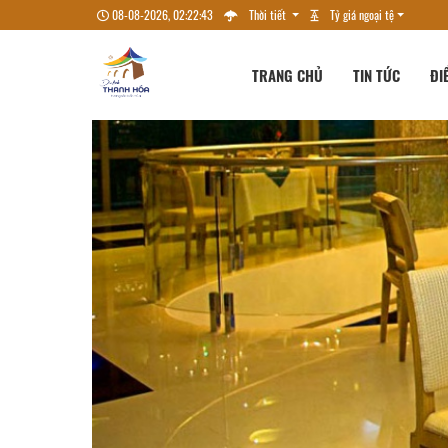
08-08-2026, 02:22:44
Thời tiết
Tỷ giá ngoại tệ
TRANG CHỦ
TIN TỨC
ĐI