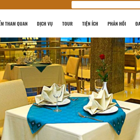
ỂM THAM QUAN
DỊCH VỤ
TOUR
TIỆN ÍCH
PHẢN HỒI
ĐA