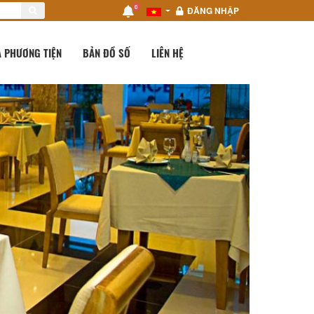
0
ĐĂNG NHẬP
 PHƯƠNG TIỆN
BẢN ĐỒ SỐ
LIÊN HỆ