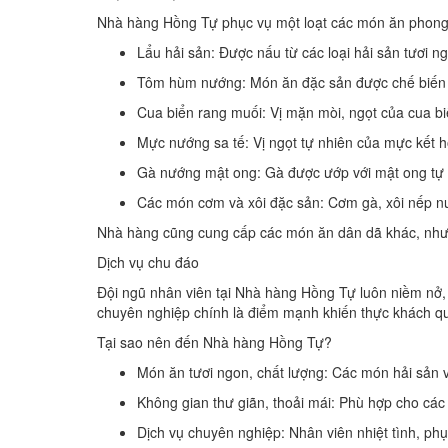
Nhà hàng Hồng Tự phục vụ một loạt các món ăn phong ph
Lẩu hải sản: Được nấu từ các loại hải sản tươi 
Tôm hùm nướng: Món ăn đặc sản được chế biến t
Cua biển rang muối: Vị mặn mòi, ngọt của cua biể
Mực nướng sa tế: Vị ngọt tự nhiên của mực kết hợ
Gà nướng mật ong: Gà được ướp với mật ong tự 
Các món cơm và xôi đặc sản: Cơm gà, xôi nếp nư
Nhà hàng cũng cung cấp các món ăn dân dã khác, như c
Dịch vụ chu đáo
Đội ngũ nhân viên tại Nhà hàng Hồng Tự luôn niềm nở, 
chuyên nghiệp chính là điểm mạnh khiến thực khách qua
Tại sao nên đến Nhà hàng Hồng Tự?
Món ăn tươi ngon, chất lượng: Các món hải sản 
Không gian thư giãn, thoải mái: Phù hợp cho các 
Dịch vụ chuyên nghiệp: Nhân viên nhiệt tình, phụ