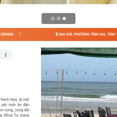
2464666
ĐỊA CHỈ: PHƯỜNG TĨNH GIA, TỈNH
Thanh Hóa, là một
c các món ăn đặc
ấm cúng, cùng đội
àng Hồng Tự mang