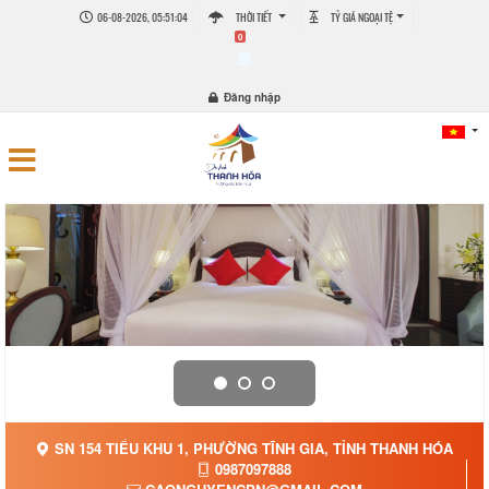
06-08-2026, 05:51:05
THỜI TIẾT
TỶ GIÁ NGOẠI TỆ
0
Đăng nhập
SN 154 TIỂU KHU 1, PHƯỜNG TĨNH GIA, TỈNH THANH HÓA
0987097888