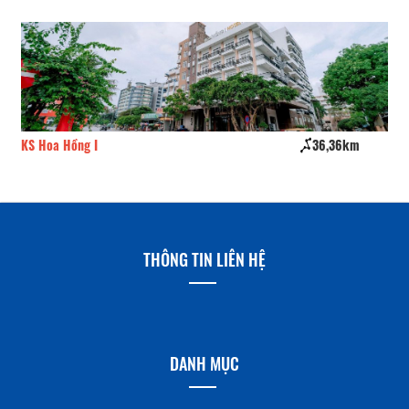
KS Hoa Hồng I
36,36km
Kh
THÔNG TIN LIÊN HỆ
DANH MỤC