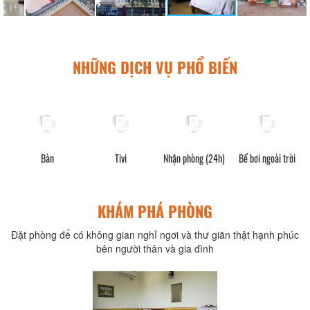
NHỮNG DỊCH VỤ PHỔ BIẾN
ng
Bàn
Tivi
Nhận phòng (24h)
Bể bơi ngoài trời
KHÁM PHÁ PHÒNG
Đặt phòng để có không gian nghỉ ngơi và thư giãn thật hạnh phúc
bên người thân và gia đình