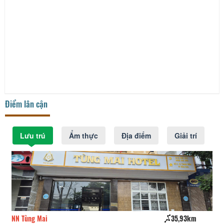
Điểm lân cận
Lưu trú
Ẩm thực
Địa điểm
Giải trí
NN Tùng Mai
35,93km
KS