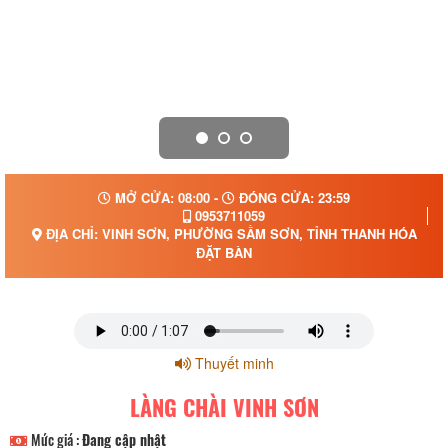
MỞ CỬA: 08:00 -
ĐÓNG CỬA: 23:59
0953711059
ĐỊA CHỈ: VINH SƠN, PHƯỜNG SẦM SƠN, TỈNH THANH HÓA
ĐẶT BÀN
Thuyết minh
LÀNG CHÀI VINH SƠN
Mức giá :
Đang cập nhật