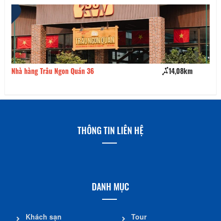
Nhà hàng Trâu Ngon Quán 36
14,08km
Dạ
THÔNG TIN LIÊN HỆ
DANH MỤC
Khách sạn
Tour