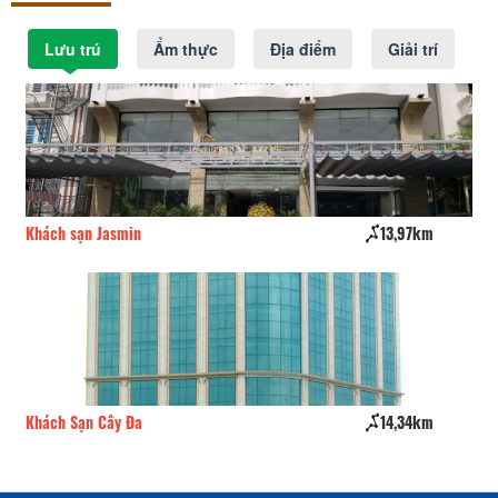
Lưu trú
Ẩm thực
Địa điểm
Giải trí
KS Hoa Hồng I
430m
Khá
KS Bình Dương1
600m
KS 