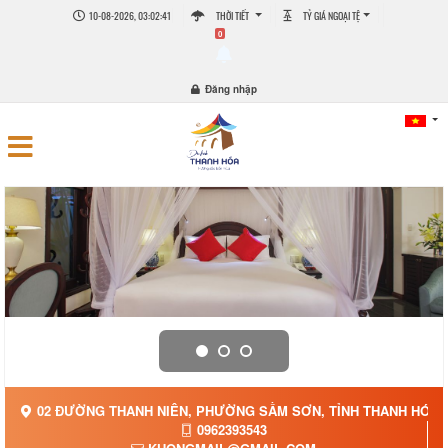
10-08-2026, 03:02:43
THỜI TIẾT
TỶ GIÁ NGOẠI TỆ
0
Đăng nhập
02 ĐƯỜNG THANH NIÊN, PHƯỜNG SẦM SƠN, TỈNH THANH HÓA
0962393543