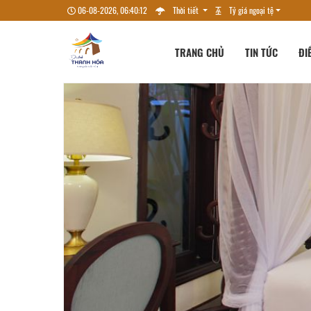
06-08-2026, 06:40:14
Thời tiết
Tỷ giá ngoại tệ
TRANG CHỦ
TIN TỨC
ĐI