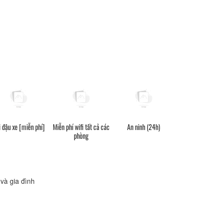
i đậu xe [miễn phí]
Miễn phí wifi tất cả các
An ninh (24h)
phòng
và gia đình