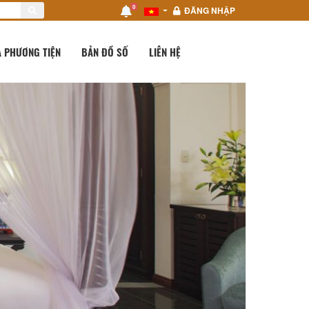
0
ĐĂNG NHẬP
 PHƯƠNG TIỆN
BẢN ĐỒ SỐ
LIÊN HỆ