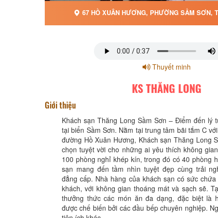
67 HỒ XUÂN HƯƠNG, PHƯỜNG SẦM SƠN, T
Thuyết minh
KS THĂNG LONG
Giới thiệu
Khách sạn Thăng Long Sầm Sơn – Điểm đến lý t
tại biển Sầm Sơn. Nằm tại trung tâm bãi tắm C với v
đường Hồ Xuân Hương, Khách sạn Thăng Long S
chọn tuyệt vời cho những ai yêu thích không gian
100 phòng nghỉ khép kín, trong đó có 40 phòng 
sạn mang đến tầm nhìn tuyệt đẹp cùng trải n
đẳng cấp. Nhà hàng của khách sạn có sức chứa l
khách, với không gian thoáng mát và sạch sẽ. Tạ
thưởng thức các món ăn đa dạng, đặc biệt là h
được chế biến bởi các đầu bếp chuyên nghiệp. Ng
tiện ích khác.