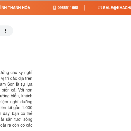
ỈNH THANH HÓA
0966511668
SALE@KHACHS
ưởng cho kỳ nghỉ
ị trí đắc địa trên
ầm Sơn là sự lựa
 biển cả. Với hơn
hướng biển, khách
ghiệm nghỉ dưỡng
ên tới gần 1.000
i đây, bạn có thể
ải sản tươi sống
oài ra còn có các