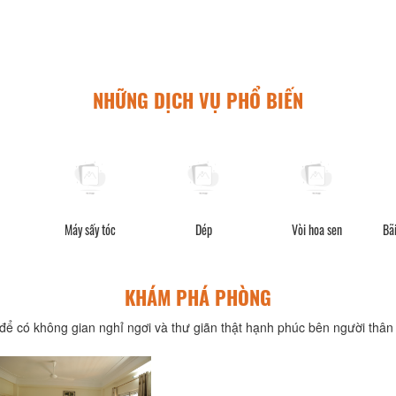
NHỮNG DỊCH VỤ PHỔ BIẾN
Máy sấy tóc
Dép
Vòi hoa sen
Bã
KHÁM PHÁ PHÒNG
để có không gian nghỉ ngơi và thư giãn thật hạnh phúc bên người thân 