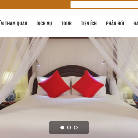
ỂM THAM QUAN
DỊCH VỤ
TOUR
TIỆN ÍCH
PHẢN HỒI
ĐA