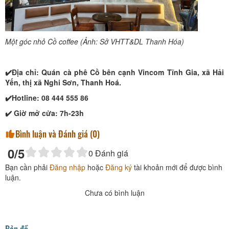
Một góc nhỏ Cồ coffee (Ảnh: Sở VHTT&DL Thanh Hóa)
✔️Địa chỉ: Quán cà phê Cồ bên cạnh Vincom Tĩnh Gia, xã Hải
Yến, thị xã Nghi Sơn, Thanh Hoá.
✔️Hotline: 08 444 555 86
✔️ Giờ mở cửa: 7h-23h
Bình luận và Đánh giá (
0
)
0
/5
0
Đánh giá
Bạn cần phải
Đăng nhập
hoặc
Đăng ký
tài khoản mới để được bình
luận.
Chưa có bình luận
Bản đồ