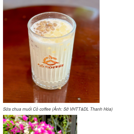
Sữa chua muối Cồ coffee (Ảnh: Sở VHTT&DL Thanh Hóa)