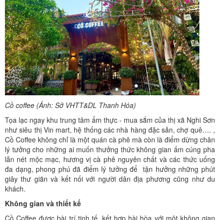
Cồ coffee (Ảnh: Sở VHTT&DL Thanh Hóa)
Tọa lạc ngay khu trung tâm ẩm thực - mua sắm của thị xã Nghi Sơn
như siêu thị Vin mart, hệ thống các nhà hàng đặc sản, chợ quê…. ,
Cồ Coffee không chỉ là một quán cà phê mà còn là điểm dừng chân
lý tưởng cho những ai muốn thưởng thức không gian ấm cúng pha
lẫn nét mộc mạc, hương vị cà phê nguyên chất và các thức uống
đa dạng, phong phú đã điểm lý tưởng để tận hưởng những phút
giây thư giãn và kết nối với người dân địa phương cũng như du
khách.
Không gian và thiết kế
Cồ Coffee được bài trí tinh tế, kết hợp hài hòa với một không gian