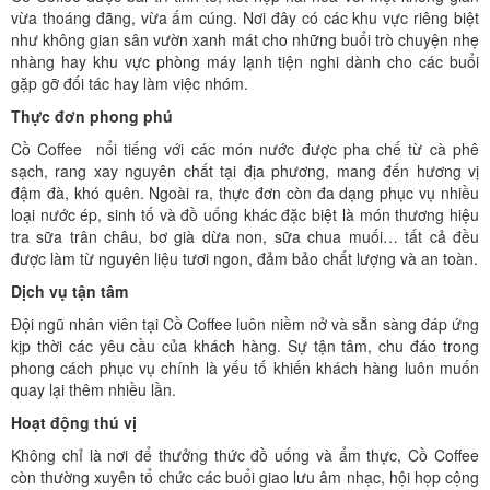
vừa thoáng đãng, vừa ấm cúng. Nơi đây có các khu vực riêng biệt
như không gian sân vườn xanh mát cho những buổi trò chuyện nhẹ
nhàng hay khu vực phòng máy lạnh tiện nghi dành cho các buổi
gặp gỡ đối tác hay làm việc nhóm.
Thực đơn phong phú
Cồ Coffee nổi tiếng với các món nước được pha chế từ cà phê
sạch, rang xay nguyên chất tại địa phương, mang đến hương vị
đậm đà, khó quên. Ngoài ra, thực đơn còn đa dạng phục vụ nhiều
loại nước ép, sinh tố và đồ uống khác đặc biệt là món thương hiệu
tra sữa trân châu, bơ già dừa non, sữa chua muối… tất cả đều
được làm từ nguyên liệu tươi ngon, đảm bảo chất lượng và an toàn.
Dịch vụ tận tâm
Đội ngũ nhân viên tại Cồ Coffee luôn niềm nở và sẵn sàng đáp ứng
kịp thời các yêu cầu của khách hàng. Sự tận tâm, chu đáo trong
phong cách phục vụ chính là yếu tố khiến khách hàng luôn muốn
quay lại thêm nhiều lần.
Hoạt động thú vị
Không chỉ là nơi để thưởng thức đồ uống và ẩm thực, Cồ Coffee
còn thường xuyên tổ chức các buổi giao lưu âm nhạc, hội họp cộng