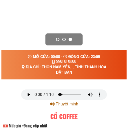
MỞ CỬA: 00:00 -
ĐÓNG CỬA: 23:59
0981615486
ĐỊA CHỈ: THÔN NAM YẾN, , TỈNH THANH HÓA
ĐẶT BÀN
Thuyết minh
CỒ COFFEE
Mức giá :
Đang cập nhật