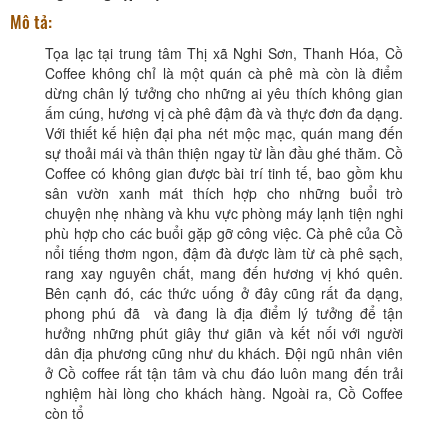
Mô tả:
Tọa lạc tại trung tâm Thị xã Nghi Sơn, Thanh Hóa, Cồ
Coffee không chỉ là một quán cà phê mà còn là điểm
dừng chân lý tưởng cho những ai yêu thích không gian
ấm cúng, hương vị cà phê đậm đà và thực đơn đa dạng.
Với thiết kế hiện đại pha nét mộc mạc, quán mang đến
sự thoải mái và thân thiện ngay từ lần đầu ghé thăm. Cồ
Coffee có không gian được bài trí tinh tế, bao gồm khu
sân vườn xanh mát thích hợp cho những buổi trò
chuyện nhẹ nhàng và khu vực phòng máy lạnh tiện nghi
phù hợp cho các buổi gặp gỡ công việc. Cà phê của Cồ
nổi tiếng thơm ngon, đậm đà được làm từ cà phê sạch,
rang xay nguyên chất, mang đến hương vị khó quên.
Bên cạnh đó, các thức uống ở đây cũng rất đa dạng,
phong phú đã và đang là địa điểm lý tưởng để tận
hưởng những phút giây thư giãn và kết nối với người
dân địa phương cũng như du khách. Đội ngũ nhân viên
ở Cồ coffee rất tận tâm và chu đáo luôn mang đến trải
nghiệm hài lòng cho khách hàng. Ngoài ra, Cồ Coffee
còn tổ