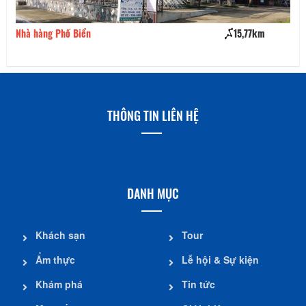
Nhà hàng Phố Biển
15,77km
Ch
THÔNG TIN LIÊN HỆ
DANH MỤC
Khách sạn
Tour
Ẩm thực
Lễ hội & Sự kiện
Khám phá
Tin tức