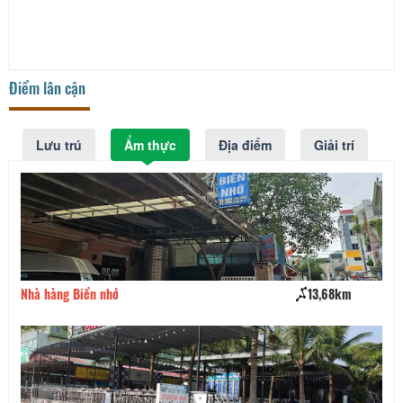
Điểm lân cận
Lưu trú
Ẩm thực
Địa điểm
Giải trí
Nhà hàng Biển nhớ
13,68km
Là