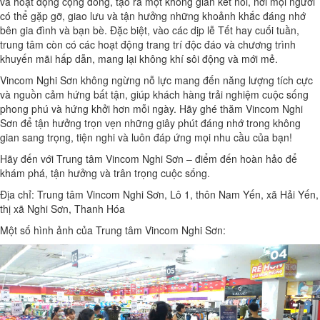
và hoạt động cộng đồng, tạo ra một không gian kết nối, nơi mọi người
có thể gặp gỡ, giao lưu và tận hưởng những khoảnh khắc đáng nhớ
bên gia đình và bạn bè. Đặc biệt, vào các dịp lễ Tết hay cuối tuần,
trung tâm còn có các hoạt động trang trí độc đáo và chương trình
khuyến mãi hấp dẫn, mang lại không khí sôi động và mới mẻ.
Vincom Nghi Sơn không ngừng nỗ lực mang đến năng lượng tích cực
và nguồn cảm hứng bất tận, giúp khách hàng trải nghiệm cuộc sống
phong phú và hứng khởi hơn mỗi ngày. Hãy ghé thăm Vincom Nghi
Sơn để tận hưởng trọn vẹn những giây phút đáng nhớ trong không
gian sang trọng, tiện nghi và luôn đáp ứng mọi nhu cầu của bạn!
Hãy đến với Trung tâm Vincom Nghi Sơn – điểm đến hoàn hảo để
khám phá, tận hưởng và trân trọng cuộc sống.
Địa chỉ: Trung tâm Vincom Nghi Sơn, Lô 1, thôn Nam Yến, xã Hải Yến,
thị xã Nghi Sơn, Thanh Hóa
Một số hình ảnh của Trung tâm Vincom Nghi Sơn: