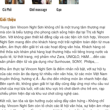
Cà Phê
Ghế massage
Gạo
Giới thiệu
Trung tâm Vincom Nghi Sơn không chỉ là một trung tâm thương mại
mà còn là biểu tượng cho phong cách sống hiện đại tại Thị xã Nghi
Sơn. Với không gian thiết kế đẳng cấp và các tiện ích tích hợp, Vincom
Nghi Sơn mang đến cho khách hàng một trải nghiệm toàn diện từ mua
sắm, ẩm thực đến giải trí và các hoạt động văn hóa. Khách hàng có
thể thỏa sức khám phá hàng loạt thương hiệu nổi tiếng trong nước và
quốc tế, từ thời trang, mỹ phẩm như Zara, UNIQLO, H&M….đến các
sản phẩm điện tử và gia dụng như Sunhouse, SONY, Philips,…
Khu ẩm thực tại Vincom Nghi Sơn là điểm nhấn nổi bật, với sự hội tụ
của các món ăn đa dạng từ nhiều nền văn hóa, từ các món Việt Nam
truyền thống, hương vị Á - Âu cho đến những món ăn nhanh hiện đại.
Bên cạnh đó, không gian giải trí tại đây cũng đáp ứng mọi nhu cầu vui
chơi của mọi lứa tuổi, với các khu vực trò chơi dành cho trẻ em, rạp
chiếu phim hiện đại và khu vui chơi công nghệ cao.
Kết nối, lan tỏa và tận hưởng cuộc sống đầy cảm hứng
-
Không chỉ
vậy, Vincom Nghi Sơn còn tổ chức các lễ hội văn hóa, sự kiện âm nhạc