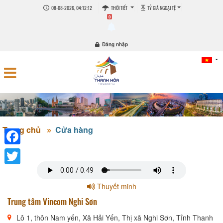
08-08-2026, 04:12:13
THỜI TIẾT
TỶ GIÁ NGOẠI TỆ
0
Đăng nhập
Trang chủ
Cửa hàng
Facebook
Twitter
Thuyết minh
Trung tâm Vincom Nghi Sơn
Lô 1, thôn Nam yến, Xã Hải Yến, Thị xã Nghi Sơn, Tỉnh Thanh