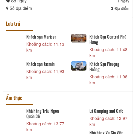
Số ngày
1
Ngày
Số địa điểm
3
Địa điểm
Lưu trú
Khách sạn Marissa
Khách Sạn Central Phú
Hưng
Khoảng cách: 11,13
Khoảng cách: 11,48
km
km
Khách sạn Jasmin
Khách Sạn Phượng
Hoàng
Khoảng cách: 11,93
Khoảng cách: 11,98
km
km
Ẩm thực
Nhà hàng Trâu Ngon
Lá Camping and Cafe
Quán 36
3
Khoảng cách: 13,97
Khoảng cách: 13,77
km
km
Nhà hàng Vũ Gia Viên