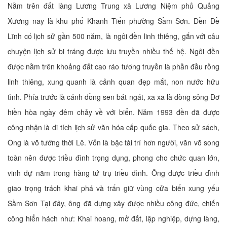
Nằm trên đất làng Lương Trung xã Lương Niệm phủ Quảng
Xương nay là khu phố Khanh Tiến phường Sầm Sơn. Đền Đề
Lĩnh có lịch sử gần 500 năm, là ngôi đền linh thiêng, gắn với câu
chuyện lịch sử bi tráng được lưu truyền nhiều thế hệ. Ngôi đền
được nằm trên khoảng đất cao ráo tương truyền là phần đầu rồng
linh thiêng, xung quanh là cảnh quan đẹp mắt, non nước hữu
tình. Phía trước là cánh đồng sen bát ngát, xa xa là dòng sông Đơ
hiền hòa ngày đêm chảy về với biển. Năm 1993 đền đã được
công nhận là di tích lịch sử văn hóa cấp quốc gia. Theo sử sách,
Ông là võ tướng thời Lê. Vốn là bậc tài trí hơn người, văn võ song
toàn nên được triều đình trọng dụng, phong cho chức quan lớn,
vinh dự nằm trong hàng tứ trụ triều đình. Ông được triều đình
giao trọng trách khai phá và trấn giữ vùng cửa biển xung yếu
Sầm Sơn Tại đây, ông đã dựng xây được nhiều công đức, chiến
công hiển hách như: Khai hoang, mở đất, lập nghiệp, dựng làng,