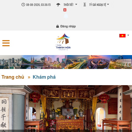
08-08-2026, 03:36:15
THỜI TIẾT
TỶ GIÁ NGOẠI TỆ
0
Đăng nhập
Trang chủ
Khám phá