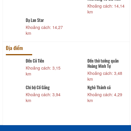
7
Khoảng cách: 14,14
km
Dạ Lan Star
Khoảng cách: 14,27
km
Địa điểm
Đền Cô Tiên
Đền thờ tướng quân
Hoàng Minh Tự
Khoảng cách: 3,15
Khoảng cách: 3,48
km
km
Chi bộ Cố Gắng
Nghè Thánh cả
Khoảng cách: 3,94
Khoảng cách: 4,29
km
km