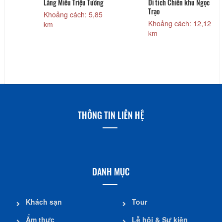
u Tường
Di tích Chiến khu Ngọc
Trạo
 5,85
Khoảng cách: 12,12
km
Ly Cung
Khoảng cách: 12
km
THÔNG TIN LIÊN HỆ
DANH MỤC
Khách sạn
Tour
Ẩm thực
Lễ hội & Sự kiện