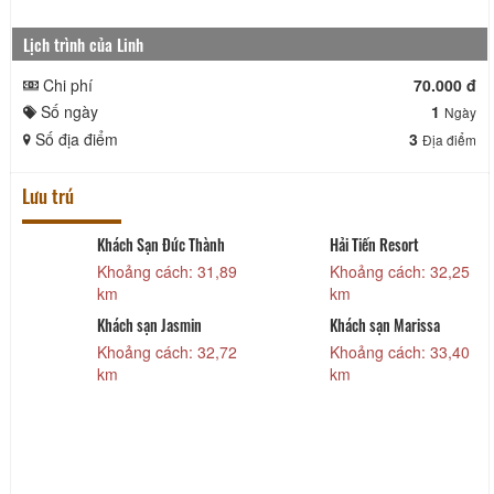
Lịch trình của Linh
Chi phí
70.000 đ
Số ngày
1
Ngày
Số địa điểm
3
Địa điểm
Lưu trú
Hải Tiến Resort
Khách sạn NB Hoàng
Gia
9
Khoảng cách: 32,25
Khoảng cách: 35,30
km
km
Khách sạn Marissa
2
Khoảng cách: 33,40
km
Khách sạn Central
Khoảng cách: 35,96
km