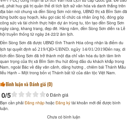
vệ, phát huy giá trị quần thể di tích lịch sử văn hóa và danh thắng trên
địa bàn nói chung và đền Sòng Sơn nói riêng, UBND thị xã Bỉm Sơn đã
từng bước quy hoạch, kêu gọi các tổ chức cá nhân ủng hộ, đóng góp
công sức và tài chính thực hiện dự án trùng tu, tôn tạo đền Sòng Sơn
ngày càng, khang trang, đẹp đẽ. Hàng năm, đền Sòng Sơn diễn ra Lễ
hội truyền thống từ ngày 24-22/2 âm lịch.
Đền Sòng Sơn đã được UBND tỉnh Thanh Hóa công nhận là điểm du
lịch tại quyết định số
Đến nay, di
219/QĐ-UBND. ngày 14/01/2019
tích đền Sòng Sơn đã trở thành một địa chỉ văn hóa du lịch tâm linh
quan trọng của thị xã Bỉm Sơn thu hút đông đảo du khách khắp trong
Nam, ngoài Bác về đây vãn cảnh, dâng hương , chiêm bái Thánh Mẫu
liễu Hạnh – Một trong bốn vị Thánh bất tử của dân tộc Việt Nam.
Bình luận và Đánh giá (
0
)
0
/5
0
Đánh giá
Bạn cần phải
Đăng nhập
hoặc
Đăng ký
tài khoản mới để được bình
luận.
Chưa có bình luận