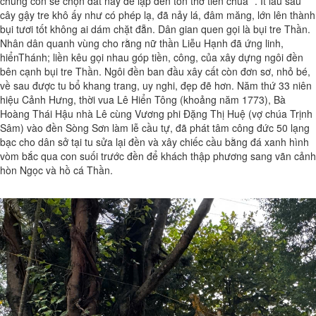
chúng con sẽ chọn đất này để lập đền tôn thờ tiên chúa ”. Ít lâu sau
cây gậy tre khô ấy như có phép lạ, đã nảy lá, đâm măng, lớn lên thành
bụi tươi tốt không ai dám chặt đẵn. Dân gian quen gọi là bụi tre Thần.
Nhân dân quanh vùng cho rằng nữ thần Liễu Hạnh đã ứng linh,
hiểnThánh; liền kêu gọi nhau góp tiền, công, của xây dựng ngôi đền
bên cạnh bụi tre Thần. Ngôi đền ban đầu xây cất còn đơn sơ, nhỏ bé,
về sau được tu bổ khang trang, uy nghi, đẹp đẽ hơn. Năm thứ 33 niên
hiệu Cảnh Hưng, thời vua Lê Hiển Tông (khoảng năm 1773), Bà
Hoàng Thái Hậu nhà Lê cùng Vương phi Đặng Thị Huệ (vợ chúa Trịnh
Sâm) vào đền Sòng Sơn làm lễ cầu tự, đã phát tâm công đức 50 lạng
bạc cho dân sở tại tu sửa lại đền và xây chiếc cầu bằng đá xanh hình
vòm bắc qua con suối trước đền để khách thập phương sang vãn cảnh
hòn Ngọc và hồ cá Thần.