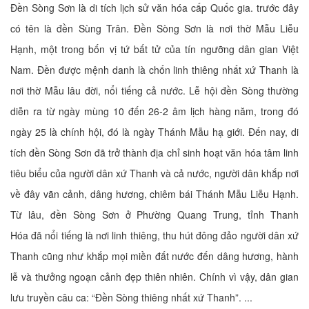
Đền Sòng Sơn là di tích lịch sử văn hóa cấp Quốc gia. trước đây
có tên là đền Sùng Trân. Đền Sòng Sơn là nơi thờ Mẫu Liễu
Hạnh, một trong bốn vị tứ bất tử của tín ngưỡng dân gian Việt
Nam. Đền được mệnh danh là chốn linh thiêng nhất xứ Thanh là
nơi thờ Mẫu lâu đời, nổi tiếng cả nước. Lễ hội đền Sòng thường
diễn ra từ ngày mùng 10 đến 26-2 âm lịch hàng năm, trong đó
ngày 25 là chính hội, đó là ngày Thánh Mẫu hạ giới. Đến nay, di
tích đền Sòng Sơn đã trở thành địa chỉ sinh hoạt văn hóa tâm linh
tiêu biểu của người dân xứ Thanh và cả nước, người dân khắp nơi
về đây vãn cảnh, dâng hương, chiêm bái Thánh Mẫu Liễu Hạnh.
Từ lâu, đền Sòng Sơn ở Phường Quang Trung, tỉnh Thanh
Hóa đã nổi tiếng là nơi linh thiêng, thu hút đông đảo người dân xứ
Thanh cũng như khắp mọi miền đất nước đến dâng hương, hành
lễ và thưởng ngoạn cảnh đẹp thiên nhiên. Chính vì vậy, dân gian
lưu truyền câu ca: “Đền Sòng thiêng nhất xứ Thanh”. ...