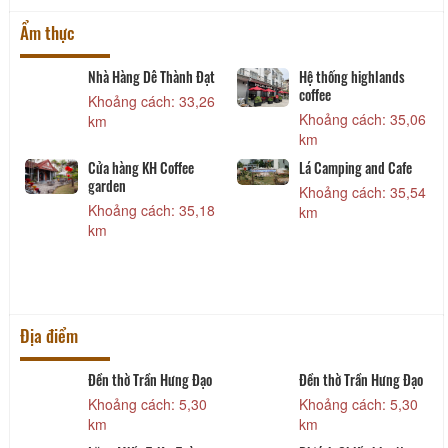
Ẩm thực
 Đạt
Hệ thống highlands
Nhà hàng Hải sản
coffee
Kando - Cơ sở 1
3,26
Khoảng cách: 35,06
Khoảng cách: 35,57
km
km
e
Lá Camping and Cafe
Dạ Lan Central
Khoảng cách: 35,54
Khoảng cách: 36,01
5,18
km
km
Địa điểm
ưng Đạo
Đền thờ Trần Hưng Đạo
Di tích lịch sử Chiến
khu Ngọc Trạo
 5,30
Khoảng cách: 5,30
Khoảng cách: 12
km
km