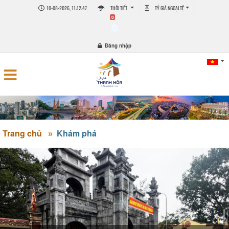
10-08-2026, 11:12:48
THỜI TIẾT
TỶ GIÁ NGOẠI TỆ
0
Đăng nhập
Trang chủ
Khám phá
DL ĐỀN SÒNG SƠN