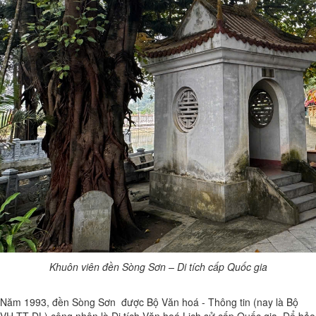
Khuôn viên đền Sòng Sơn – Di tích cấp Quốc gia
Năm 1993, đền Sòng Sơn được Bộ Văn hoá - Thông tin (nay là Bộ
VH-TT-DL) công nhận là Di tích Văn hoá Lịch sử cấp Quốc gia. Để bảo