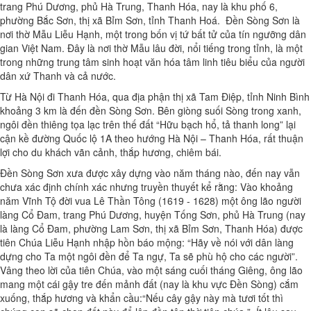
trang Phú Dương, phủ Hà Trung, Thanh Hóa, nay là khu phố 6,
phường Bắc Sơn, thị xã Bỉm Sơn, tỉnh Thanh Hoá. Đền Sòng Sơn là
nơi thờ Mẫu Liễu Hạnh, một trong bốn vị tứ bất tử của tín ngưỡng dân
gian Việt Nam. Đây là nơi thờ Mẫu lâu đời, nổi tiếng trong tỉnh, là một
trong những trung tâm sinh hoạt văn hóa tâm linh tiêu biểu của người
dân xứ Thanh và cả nước.
Từ Hà Nội đi Thanh Hóa, qua địa phận thị xã Tam Điệp, tỉnh Ninh Bình
khoảng 3 km là đến đền Sòng Sơn. Bên giòng suối Sòng trong xanh,
ngôi đền thiêng tọa lạc trên thế đất “Hữu bạch hổ, tả thanh long” lại
cận kề đường Quốc lộ 1A theo hướng Hà Nội – Thanh Hóa, rất thuận
lợi cho du khách vãn cảnh, thắp hương, chiêm bái.
Đền Sòng Sơn xưa được xây dựng vào năm tháng nào, đến nay vẫn
chưa xác định chính xác nhưng truyền thuyết kể rằng: Vào khoảng
năm Vĩnh Tộ đời vua Lê Thần Tông (1619 - 1628) một ông lão người
làng Cổ Đam, trang Phú Dương, huyện Tống Sơn, phủ Hà Trung (nay
là làng Cổ Đam, phường Lam Sơn, thị xã Bỉm Sơn, Thanh Hóa) được
tiên Chúa Liễu Hạnh nhập hồn báo mộng: “Hãy về nói với dân làng
dựng cho Ta một ngôi đền để Ta ngự, Ta sẽ phù hộ cho các người”.
Vâng theo lời của tiên Chúa, vào một sáng cuối tháng Giêng, ông lão
mang một cái gậy tre đến mảnh đất (nay là khu vực Đền Sòng) cắm
xuống, thắp hương và khẩn cầu:“Nếu cây gậy này mà tươi tốt thì