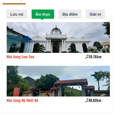
Lưu trú
Ẩm thực
Địa điểm
Giải trí
Nhà hàng Lam Sơn
59,76km
Nh
Nhà hàng Đệ Nhất Dê
88,82km
Nh