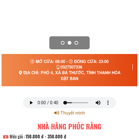
MỞ CỬA: 08:00 -
ĐÓNG CỬA: 23:00
0327507336
ĐỊA CHỈ: PHỐ 4, XÃ BÁ THƯỚC, TỈNH THANH HÓA
ĐẶT BÀN
Thuyết minh
NHÀ HÀNG PHÚC RẰNG
Mức giá :
150.000 đ - 350.000 đ