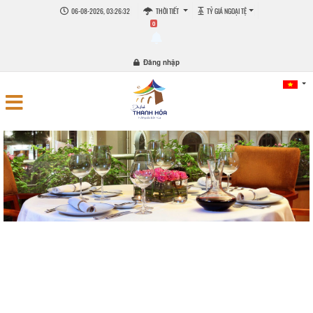
06-08-2026, 03:26:33
THỜI TIẾT
TỶ GIÁ NGOẠI TỆ
0
Đăng nhập