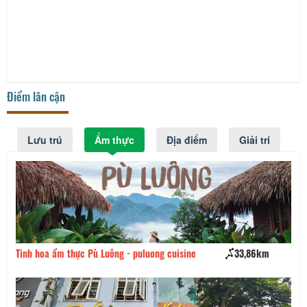
Điểm lân cận
Lưu trú
Ẩm thực
Địa điểm
Giải trí
Tinh hoa ẩm thực Pù Luông - puluong cuisine
33,86km
Nh