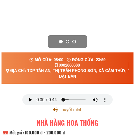
MỞ CỬA: 08:00 -
ĐÓNG CỬA: 23:59
0982888388
ĐỊA CHỈ: TDP TÂN AN, THỊ TRẤN PHONG SƠN, XÃ CẨM THỦY, TỈ
ĐẶT BÀN
Thuyết minh
NHÀ HÀNG HOA THỐNG
Mức giá :
100.000 đ - 200.000 đ