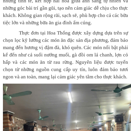
nhưng tinh tế, kết hợp hài hòa giữa ánh sáng tự nhiên và
những góc bài trí gần gũi, tạo nên cảm giác dễ chịu cho thực
khách. Không gian rộng rãi, sạch sẽ, phù hợp cho cả các bữa
tiệc lớn và những bữa ăn gia đình ấm cúng.
Thực đơn tại Hoa Thống được xây dựng dựa trên sự
chọn lọc kỹ lưỡng các món ăn đặc sản địa phương, đảm bảo
mang đến hương vị đậm đà, khó quên. Các món nổi bật phải
kể đến như cá suối nướng muối, gà đồi om lá chanh, lợn cỏ
hấp và các món ăn từ rau rừng. Nguyên liệu được tuyển
chọn từ những nguồn cung cấp uy tín, luôn đảm bảo tươi
ngon và an toàn, mang lại cảm giác yên tâm cho thực khách.