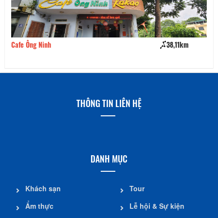
Cafe Ông Ninh
38,11km
Nh
THÔNG TIN LIÊN HỆ
DANH MỤC
Khách sạn
Tour
Ẩm thực
Lễ hội & Sự kiện