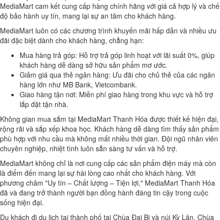
MediaMart cam kết cung cấp hàng chính hãng với giá cả hợp lý và chế
độ bảo hành uy tín, mang lại sự an tâm cho khách hàng.
MediaMart luôn có các chương trình khuyến mãi hấp dẫn và nhiều ưu
đãi đặc biệt dành cho khách hàng, chẳng hạn:
Mua hàng trả góp: Hỗ trợ trả góp linh hoạt với lãi suất 0%, giúp
khách hàng dễ dàng sở hữu sản phẩm mơ ước.
Giảm giá qua thẻ ngân hàng: Ưu đãi cho chủ thẻ của các ngân
hàng lớn như MB Bank, Vietcombank.
Giao hàng tận nơi: Miễn phí giao hàng trong khu vực và hỗ trợ
lắp đặt tận nhà.
Không gian mua sắm tại MediaMart Thanh Hóa được thiết kế hiện đại,
rộng rãi và sắp xếp khoa học. Khách hàng dễ dàng tìm thấy sản phẩm
phù hợp với nhu cầu mà không mất nhiều thời gian. Đội ngũ nhân viên
chuyên nghiệp, nhiệt tình luôn sẵn sàng tư vấn và hỗ trợ.
MediaMart không chỉ là nơi cung cấp các sản phẩm điện máy mà còn
là điểm đến mang lại sự hài lòng cao nhất cho khách hàng. Với
phương châm "Uy tín – Chất lượng – Tiện lợi," MediaMart Thanh Hóa
đã và đang trở thành người bạn đồng hành đáng tin cậy trong cuộc
sống hiện đại.
Du khách đi du lịch tại thành phố tại Chùa Đại Bi và núi Kỳ Lân, Chùa