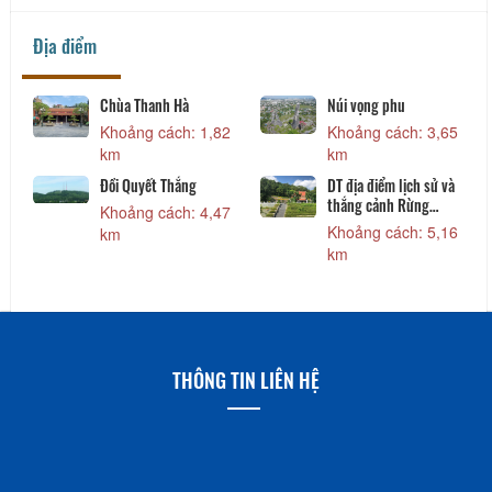
Địa điểm
Chùa Thanh Hà
Núi vọng phu
Khoảng cách: 1,82
Khoảng cách: 3,65
km
km
Đồi Quyết Thắng
DT địa điểm lịch sử và
thắng cảnh Rừng
Khoảng cách: 4,47
Thông
Khoảng cách: 5,16
km
km
THÔNG TIN LIÊN HỆ