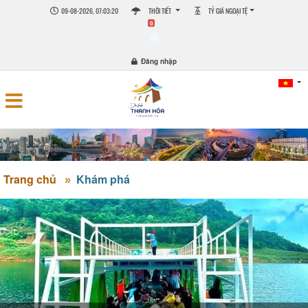
09-08-2026, 07:03:22
THỜI TIẾT
TỶ GIÁ NGOẠI TỆ
0
Đăng nhập
Trang chủ
Khám phá