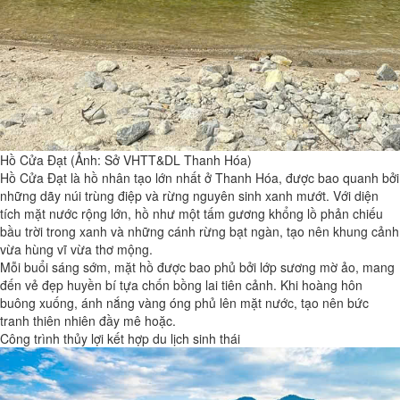
Hồ Cửa Đạt (Ảnh: Sở VHTT&DL Thanh Hóa)
Hồ Cửa Đạt là hồ nhân tạo lớn nhất ở Thanh Hóa, được bao quanh bởi
những dãy núi trùng điệp và rừng nguyên sinh xanh mướt. Với diện
tích mặt nước rộng lớn, hồ như một tấm gương khổng lồ phản chiếu
bầu trời trong xanh và những cánh rừng bạt ngàn, tạo nên khung cảnh
vừa hùng vĩ vừa thơ mộng.
Mỗi buổi sáng sớm, mặt hồ được bao phủ bởi lớp sương mờ ảo, mang
đến vẻ đẹp huyền bí tựa chốn bồng lai tiên cảnh. Khi hoàng hôn
buông xuống, ánh nắng vàng óng phủ lên mặt nước, tạo nên bức
tranh thiên nhiên đầy mê hoặc.
Công trình thủy lợi kết hợp du lịch sinh thái