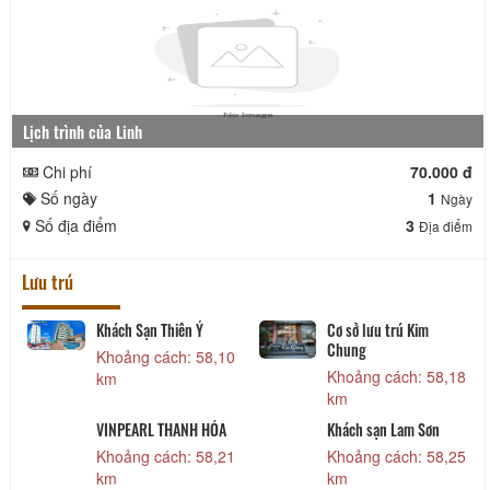
Lịch trình của Linh
Chi phí
70.000 đ
Số ngày
1
Ngày
Số địa điểm
3
Địa điểm
Lưu trú
Khách Sạn Thiên Ý
Cơ sở lưu trú Kim
Chung
5
Khoảng cách: 58,10
Khoảng cách: 58,18
km
km
VINPEARL THANH HÓA
Khách sạn Lam Sơn
2
Khoảng cách: 58,21
Khoảng cách: 58,25
km
km