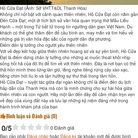
Hồ Cửa Đạt (Ảnh: Sở VHTT&DL Thanh Hóa)
Không chỉ nổi bật với cảnh quan thiên nhiên, Hồ Cửa Đạt còn nằm gần
Đền Cửa Đạt, một di tích lịch sử văn hóa quan trọng thờ Mẫu Liễu
Hạnh – một trong Tứ bất tử trong tín ngưỡng dân gian Việt Nam. Du
khách có thể ghé thăm đền để cầu bình an, may mắn và tìm hiểu về
những giá trị văn hóa đặc sắc của người dân địa phương.
Điểm đến lý tưởng cho người yêu thiên nhiên
Với vẻ đẹp kết hợp giữa thiên nhiên hoang sơ và sự yên bình, Hồ Cửa
Đạt là điểm dừng chân lý tưởng cho những ai muốn thoát khỏi nhịp
sống hối hả của đô thị để tìm về với thiên nhiên. Đây là nơi bạn có thể
thả hồn mình theo từng làn gió, lắng nghe tiếng rừng cây xào xạc,
tiếng chim hót líu lo và tận hưởng sự thư thái trong tâm hồn.
Hồ Cửa Đạt – tuyệt tác giữa đại ngàn không chỉ là điểm đến du lịch
hấp dẫn của Thanh Hóa mà còn là minh chứng cho sự hài hòa giữa
thiên nhiên và con người. Hãy một lần đến đây để cảm nhận trọn vẹn
vẻ đẹp của vùng đất này và lưu lại những kỷ niệm đáng nhớ trong
hành trình khám phá của bạn
Bình luận và Đánh giá (
0
)
0
/5
0
Đánh giá
Bạn cần phải
Đăng nhập
hoặc
Đăng ký
tài khoản mới để được bình