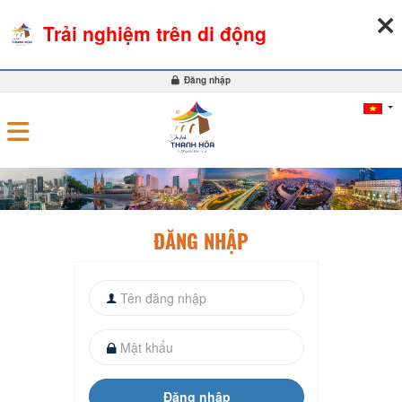
07-08-2026, 02:24:10
THỜI TIẾT
TỶ GIÁ NGOẠI TỆ
Trải nghiệm trên di động
0
Đăng nhập
ĐĂNG NHẬP
Đăng nhập