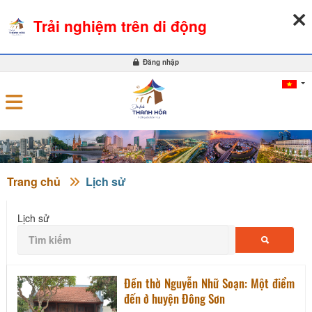
09-08-2026, 03:57:01
THỜI TIẾT
TỶ GIÁ NGOẠI TỆ
Trải nghiệm trên di động
0
Đăng nhập
Trang chủ
Lịch sử
Lịch sử
Đền thờ Nguyễn Nhữ Soạn: Một điểm
đến ở huyện Đông Sơn