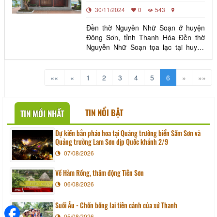
30/11/2024
0
543
Đền thờ Nguyễn Nhữ Soạn ở huyện
Đông Sơn, tỉnh Thanh Hóa Đền thờ
Nguyễn Nhữ Soạn tọa lạc tại huyện
Đông Sơn, tỉnh Thanh Hóa, là một di
tích lịch sử và văn hóa tiêu biểu, gắn
liền với tên tuổi của vị tướng tài ba thời
««
«
1
2
3
4
5
6
»
»»
Lê sơ. Nguyễn Nhữ Soạn (1392–
1448) là người xã Đông Sơn, ông
được biết đến là một
TIN NỔI BẬT
TIN MỚI NHẤT
Dự kiến bắn pháo hoa tại Quảng trường biển Sầm Sơn và
Quảng trường Lam Sơn dịp Quốc khánh 2/9
07/08/2026
Về Hàm Rồng, thăm động Tiên Sơn
06/08/2026
Suối Ấu - Chốn bồng lai tiên cảnh của xứ Thanh
05/08/2026