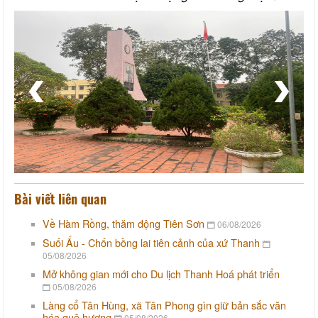
Bài viết liên quan
Về Hàm Rồng, thăm động Tiên Sơn
06/08/2026
Suối Ấu - Chốn bồng lai tiên cảnh của xứ Thanh
05/08/2026
Mở không gian mới cho Du lịch Thanh Hoá phát triển
05/08/2026
Làng cổ Tân Hùng, xã Tân Phong gìn giữ bản sắc văn
hóa quê hương
05/08/2026