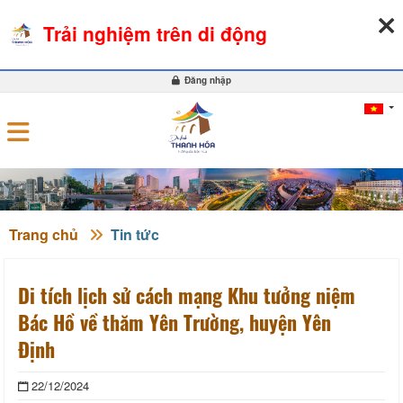
06-08-2026, 04:59:43
THỜI TIẾT
TỶ GIÁ NGOẠI TỆ
Trải nghiệm trên di động
0
Đăng nhập
Trang chủ
Tin tức
Di tích lịch sử cách mạng Khu tưởng niệm
Bác Hồ về thăm Yên Trường, huyện Yên
Định
22/12/2024