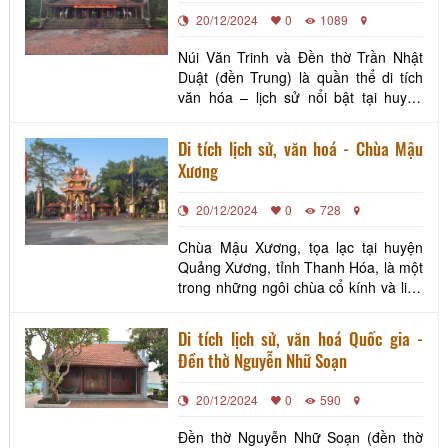
20/12/2024
0
1089
Núi Văn Trinh và Đền thờ Trần Nhật
Duật (đền Trung) là quần thể di tích
văn hóa – lịch sử nổi bật tại huyện
Quảng Xương, tỉnh Thanh Hóa. Đây
không chỉ là một địa danh gắn liền với
Di tích lịch sử, văn hoá - Chùa Mậu
cảnh quan thiên nhiên thơ mộng mà
Xương
còn là nơi ghi dấu những giá trị lịch sử
sâu sắc, tưởng nhớ vị tướng tài ba
20/12/2024
0
728
Trần Nhật
Chùa Mậu Xương, tọa lạc tại huyện
Quảng Xương, tỉnh Thanh Hóa, là một
trong những ngôi chùa cổ kính và linh
thiêng, mang đậm dấu ấn văn hóa
Phật giáo truyền thống Việt Nam. Nằm
Di tích lịch sử, văn hoá Quốc gia -
giữa khung cảnh thanh bình của vùng
Đền thờ Nguyễn Nhữ Soạn
quê, chùa là nơi giao thoa giữa sự tĩnh
lặng của thiên nhiên và không gian
20/12/2024
0
590
tâm linh sâu
Đền thờ Nguyễn Nhữ Soạn (đền thờ