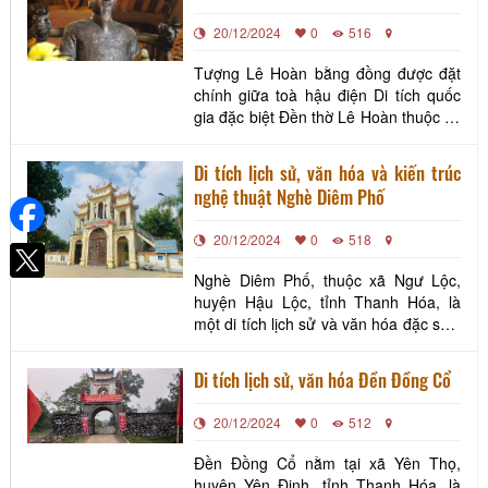
là một trong những “địa chỉ” tín
20/12/2024
0
516
ngưỡng t
Tượng Lê Hoàn bằng đồng được đặt
chính giữa toà hậu điện Di tích quốc
gia đặc biệt Đền thờ Lê Hoàn thuộc xã
Xuân Lập (Thọ Xuân) là một công
trình kiến trúc cổ có niên đại khoảng
Di tích lịch sử, văn hóa và kiến trúc
1.000 năm. Đền được Nhân dân lập
nghệ thuật Nghè Diêm Phố
nên để tưởng nhớ công đức của vua
Lê Đại Hành. Di tích quốc gia đặc biệt
20/12/2024
0
518
đền thờ Lê Hoà
Nghè Diêm Phố, thuộc xã Ngư Lộc,
huyện Hậu Lộc, tỉnh Thanh Hóa, là
một di tích lịch sử và văn hóa đặc sắc,
gắn liền với những câu chuyện về
truyền thống đánh bắt và buôn bán
Di tích lịch sử, văn hóa Đền Đồng Cổ
thủy sản của cư dân vùng biển. Nghè
được xây dựng để thờ Thành hoàng
20/12/2024
0
512
làng và các vị thần linh bảo trợ, thể
hiện tín ngưỡng dân
Đền Đồng Cổ nằm tại xã Yên Thọ,
huyện Yên Định, tỉnh Thanh Hóa, là