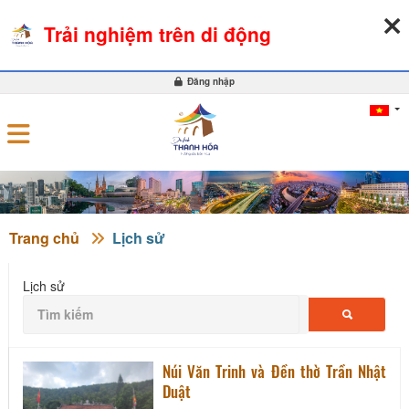
06-08-2026, 11:05:22
THỜI TIẾT
TỶ GIÁ NGOẠI TỆ
Trải nghiệm trên di động
0
Đăng nhập
Trang chủ
Lịch sử
Lịch sử
Núi Văn Trinh và Đền thờ Trần Nhật
Duật