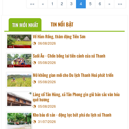
Bằng Trình là ngọn núi đá có hình thù
««
«
1
2
3
4
5
6
»
»»
và màu sắc rất đẹp nổi lên ở vùng
đồng bằng châu thổ sông Mã, sông
Chu, tạo nên cản
TIN NỔI BẬT
TIN MỚI NHẤT
Về Hàm Rồng, thăm động Tiên Sơn
06/08/2026
Suối Ấu - Chốn bồng lai tiên cảnh của xứ Thanh
05/08/2026
Mở không gian mới cho Du lịch Thanh Hoá phát triển
05/08/2026
Làng cổ Tân Hùng, xã Tân Phong gìn giữ bản sắc văn hóa
quê hương
05/08/2026
Kho báu di sản - động lực bứt phá du lịch xứ Thanh
31/07/2026