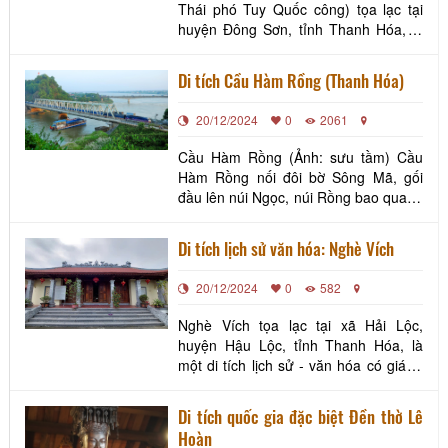
Thái phó Tuy Quốc công) tọa lạc tại
huyện Đông Sơn, tỉnh Thanh Hóa, là
một di tích lịch sử và văn hóa tiêu
biểu, gắn liền với tên tuổi của vị tướng
Di tích Cầu Hàm Rồng (Thanh Hóa)
tài ba thời Lê sơ. Nguyễn Nhữ Soạn
(1392–1448) là người xã Đông Sơn,
20/12/2024
0
2061
ông được biết đến là một trong những
nhân vật trọn
Cầu Hàm Rồng (Ảnh: sưu tầm) Cầu
Hàm Rồng nối đôi bờ Sông Mã, gối
đầu lên núi Ngọc, núi Rồng bao quanh
là dòng sông xanh uốn khúc chở nặng
phù sa. Cầu Hàm Rồng bất tử nối liền
Di tích lịch sử văn hóa: Nghè Vích
hạt ngọc với miệng thần long, sông
Mã. Cầu Hàm Rồng được thực dân
20/12/2024
0
582
Pháp khởi công xây dựng lần đầu tiên
vào năm 1901 do hai k
Nghè Vích tọa lạc tại xã Hải Lộc,
huyện Hậu Lộc, tỉnh Thanh Hóa, là
một di tích lịch sử - văn hóa có giá trị
đặc biệt, gắn liền với truyền thống văn
hóa của cư dân vùng biển. Nghè được
Di tích quốc gia đặc biệt Đền thờ Lê
xây dựng từ lâu đời, nghè thờ Đại Càn
Hoàn
quốc gia Nam Hải tứ vị Thánh nương,