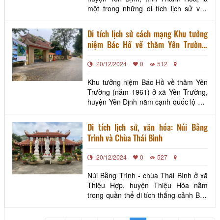
một trong những di tích lịch sử văn
hóa nổi tiếng, gắn liền với truyền
thống thờ thần Đồng Cổ – vị thần bảo
Di tích lịch sử cách mạng Khu tưởng
hộ của đất nước. Ngôi đền được xây
niệm Bác Hồ về thăm Yên Trường,
dựng từ thời nhà Lý, là nơi tổ chức lễ
huyện Yên Định
thề Trung hiếu, khuyến khích các
20/12/2024
0
512
quan lại giữ lòng
Khu tưởng niệm Bác Hồ về thăm Yên
Trường (năm 1961) ở xã Yên Trường,
huyện Yên Định nằm cạnh quốc lộ 47,
gần thị trấn Kiểu, huyện Yên Định, tỉnh
Thanh Hóa, là nơi ghi dấu chuyến
Di tích lịch sử, văn hóa: Núi Bằng
thăm lịch sử của Chủ tịch Hồ Chí Minh
Trình và Chùa Thái Bình
vào ngày 11/12/1961. Đây là địa điểm
có ý nghĩa lớn lao, minh chứng cho
20/12/2024
0
527
tình cảm và
Núi Bằng Trình - chùa Thái Bình ở xã
Thiệu Hợp, huyện Thiệu Hóa nằm
trong quần thể di tích thắng cảnh Bàn
A Sơn nổi tiếng của xứ Thanh và cả
nước. Chùa Thái Bình linh thiêng, núi