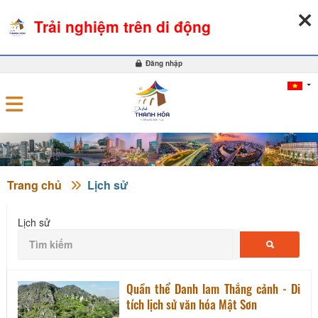
08-08-2026, 04:11:36
THỜI TIẾT
TỶ GIÁ NGOẠI TỆ
Trải nghiệm trên di động
0
Đăng nhập
Trang chủ
Lịch sử
Lịch sử
Quần thể Danh lam Thắng cảnh - Di
tích lịch sử văn hóa Mật Sơn