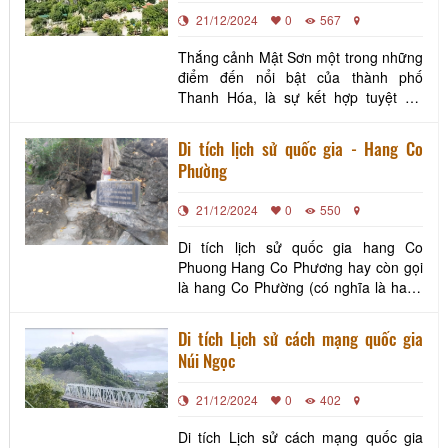
21/12/2024
0
567
Thắng cảnh Mật Sơn một trong những
điểm đến nổi bật của thành phố
Thanh Hóa, là sự kết hợp tuyệt vời
giữa thiên nhiên hùng vĩ với các giá trị
văn hóa, lịch sử sâu sắc
Di tích lịch sử quốc gia - Hang Co
Phường
21/12/2024
0
550
Di tích lịch sử quốc gia hang Co
Phuong Hang Co Phương hay còn gọi
là hang Co Phường (có nghĩa là hang
Cây Khế) thuộc bản Sại, xã Phú Lệ.
Đây là địa điểm lịch sử quan trọng,
Di tích Lịch sử cách mạng quốc gia
vừa là kho, trạm quân lương, cũng là
Núi Ngọc
nơi trú quân của bộ đội, thanh niên
xung phong (TNXP) và dân công hỏa
21/12/2024
0
402
tuyến trong cuộc k
Di tích Lịch sử cách mạng quốc gia