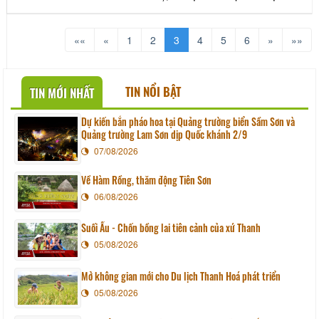
nằm trong hang núi Đồng Mười (thị
trấn Bến Sung, huyện Như Thanh,
tỉnh Thanh Hóa). Đây là minh chứng
««
«
1
2
3
4
5
6
»
»»
sống động cho tinh thần tự lực tự
cường và sáng tạo của nhân dân Việt
Nam trong thời
TIN NỔI BẬT
TIN MỚI NHẤT
Dự kiến bắn pháo hoa tại Quảng trường biển Sầm Sơn và
Quảng trường Lam Sơn dịp Quốc khánh 2/9
07/08/2026
Về Hàm Rồng, thăm động Tiên Sơn
06/08/2026
Suối Ấu - Chốn bồng lai tiên cảnh của xứ Thanh
05/08/2026
Mở không gian mới cho Du lịch Thanh Hoá phát triển
05/08/2026