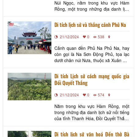
Núi Ngọc, nằm trong khu vực Hàm
Rồng, một trong những địa danh lịch
sử nổi tiếng của tỉnh Thanh Hóa
Di tích lịch sử và thắng cảnh Phủ Na
21/12/2024
0
538
Cảnh quan đền Phủ Na Phủ Na, hay
còn gọi là Na Sơn Động Phủ, tọa lạc
dưới chân núi Nưa, thuộc xã Xuân Du,
huyện Như Thanh, tỉnh Thanh Hóa.
Phủ Na là nơi thờ Mẫu, trong đó bốn
Di tích Lịch sử cách mạng quốc gia
nhân vật thờ chính là mẫu Âu Cơ, mẫu
Đồi Quyết Thắng
Thượng Thiên, mẫu Thượng Ngàn và
Bà Triệu. Tuy nhiên, dấu ấn tín
21/12/2024
0
574
ngưỡng nguyên thủy của
Nằm trong khu vực Hàm Rồng, một
trong những địa danh lịch sử nổi tiếng
của tỉnh Thanh Hóa, Đồi Quyết Thắng
là một di tích có giá trị đặc biệt, ghi
dấu sự hy sinh và chiến đấu anh dũng
Di tích lịch sử văn hoá Đền thờ Bà
của quân và dân ta trong cuộc kháng