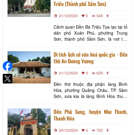
Triều (Thành phố Sầm Sơn)
chiến chống Mỹ. Đây không chỉ là nơi
lưu giữ những ký ức lịch sử, mà còn là
21/12/2024
0
549
biểu
Cảnh quan Đền Bà Triệu Tọa lạc tại tổ
dân phố Xuân Phú, phường Trung
Sơn, thành phố Sầm Sơn, là nơi thờ
Bà Triều. Tên của ngôi đền được gọi
theo tên làng và cũng là tên vị thần
Di tích lịch sử văn hoá quốc gia - Đền
được thờ phụng tại đây - “Hùng triều
thờ An Dương Vương
thánh tổ”, vị tổ sư nghề dệt xăm súc,
dệt vải của làng. Được biết, trên vùng
21/12/2024
0
629
đất biển
Đền thờ thuộc địa phận làng Bình
Hòa, phường Quảng Châu, TP. Sầm
Sơn, xưa kia là làng Bình Hòa thuộc
xã Bình An, tổng Cung Thượng, huyện
Quảng Xương, phủ Tĩnh Gia, tỉnh
Đền Phủ Sung, huyện Như Thanh,
Thanh Hóa Hình ảnh Đền thờ An
Thanh Hóa
Dương Vương (Ảnh sưu tầm) Đền thờ
gắn liền với câu chuyện bi thương của
20/12/2024
0
703
nhà vua trên đường trốn chạy