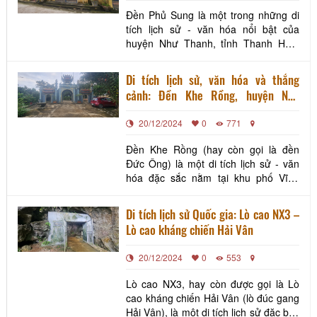
Đền Phủ Sung là một trong những di
tích lịch sử - văn hóa nổi bật của
huyện Như Thanh, tỉnh Thanh Hóa.
Tọa lạc giữa khung cảnh núi non yên
bình, ngôi đền không chỉ mang giá trị
Di tích lịch sử, văn hóa và thắng
tâm linh sâu sắc mà còn gắn liền với
cảnh: Đền Khe Rồng, huyện Như
lịch sử và văn hóa của vùng đất này.
Thanh, tỉnh Thanh Hóa
Hình ảnh: Khu di tích Đền Phủ Sung
20/12/2024
0
771
Theo sử sách
Đền Khe Rồng (hay còn gọi là đền
Đức Ông) là một di tích lịch sử - văn
hóa đặc sắc nằm tại khu phố Vĩnh
Long 1, thị trấn Bến Sung huyện Như
Thanh, tỉnh Thanh Hóa. Ngôi đền
Di tích lịch sử Quốc gia: Lò cao NX3 –
được bao bọc bởi không gian thiên
Lò cao kháng chiến Hải Vân
nhiên hùng vĩ, tạo nên khung cảnh
yên bình và linh thiêng. Sở dĩ di tích có
20/12/2024
0
553
tên là Khe Rồng bở
Lò cao NX3, hay còn được gọi là Lò
cao kháng chiến Hải Vân (lò đúc gang
Hải Vân), là một di tích lịch sử đặc biệt