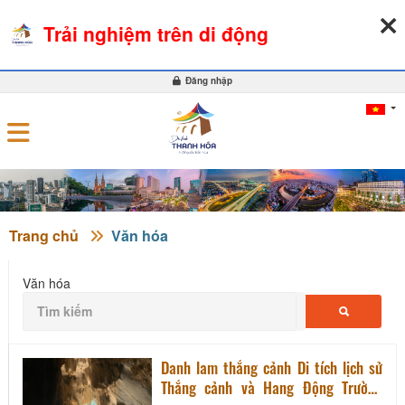
06-08-2026, 10:40:06
THỜI TIẾT
TỶ GIÁ NGOẠI TỆ
Trải nghiệm trên di động
0
Đăng nhập
Trang chủ
Văn hóa
Văn hóa
Danh lam thắng cảnh Di tích lịch sử
Thắng cảnh và Hang Động Trường