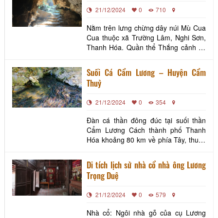
Lâm
21/12/2024
0
710
Nằm trên lưng chừng dây núi Mù Cua
Cua thuộc xã Trường Lâm, Nghi Sơn,
Thanh Hóa. Quần thể Thắng cảnh và
Hang động Trường Lâm là một trong
những điểm đến hấp dẫn, thu hút du
Suối Cá Cẩm Lương – Huyện Cẩm
khách bởi vẻ đẹp hoang sơ và kỳ vĩ.
Thuỷ
21/12/2024
0
354
Đàn cá thần đông đúc tại suối thần
Cẩm Lương Cách thành phố Thanh
Hóa khoảng 80 km về phía Tây, thuộc
làng Ngọc, xã Cẩm Lương, huyện
Cẩm Thủy, suối cá thần Cẩm Lương
Di tích lịch sử nhà cổ nhà ông Lương
từ lâu đã trở thành một điểm tham
Trọng Duệ
quan độc đáo, hấp dẫn du khách
trong và ngoài nước. Đây không chỉ là
21/12/2024
0
579
một kỳ quan thiên nhiên mà còn
Nhà cổ: Ngôi nhà gỗ của cụ Lương