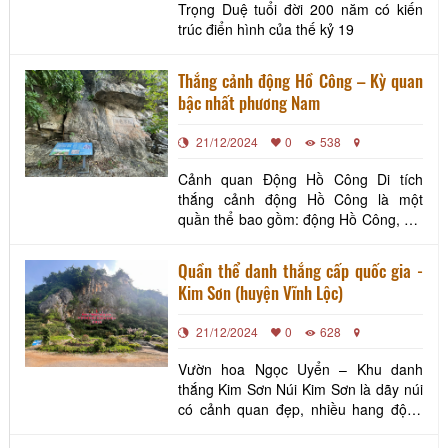
Trọng Duệ tuổi đời 200 năm có kiến
trúc điển hình của thế kỷ 19
Thắng cảnh động Hồ Công – Kỳ quan
bậc nhất phương Nam
21/12/2024
0
538
Cảnh quan Động Hồ Công Di tích
thắng cảnh động Hồ Công là một
quần thể bao gồm: động Hồ Công, núi
Xuân Đài, núi Trác Phong và chùa Du
Anh, xưa thuộc xã Thiên Vực, huyện
Quần thể danh thắng cấp quốc gia -
Vĩnh Phúc, nay thuộc xã Ninh Khang,
Kim Sơn (huyện Vĩnh Lộc)
huyện Vĩnh Lộc. Nơi đây nổi tiếng là
một “bầu ngọc”, “bầu trời”, bởi có cảnh
21/12/2024
0
628
sắc tựa thiên bồn
Vườn hoa Ngọc Uyển – Khu danh
thắng Kim Sơn Núi Kim Sơn là dãy núi
có cảnh quan đẹp, nhiều hang động
kỳ thú, hiện nay còn lưu giữ được