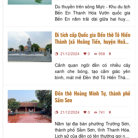
trở thành biểu tượng đẹp, t
Du thuyền trên sông Mực - Khu du lịch
Bến En Thanh Hóa Vườn quốc gia
Bến En nằm trải dài giữa hai huyện
Như Thanh và Như Xuân, cách trung
tâm thành phố Thanh Hóa khoảng
Di tích cấp Quốc gia Đền thờ Tô Hiến
45km theo hướng Tây Nam. Được
Thành (xã Hoằng Tiến, huyện Hoằng
thành lập vào năm 1992 với điện tích
Hoá)
lên đến khoảng 15.000ha, vườn quốc
21/12/2024
0
958
gia Bến En là khu rừng nguyê
Cảnh quan ngôi đền có nhiều cây
xanh che bóng, tạo cảm giác yên
bình, mát mẻ Đền thờ Tô Hiến Thành
tọa lạc tại xã Hoằng Tiến, huyện
Hoằng Hóa, tỉnh Thanh Hóa. Đây là
Đền thờ Hoàng Minh Tự, thành phố
một công trình lịch sử, văn hóa quan
Sầm Sơn
trọng, tôn vinh vị danh tướng tài ba
của dân tộc – Tô Hiến Thành, người
21/12/2024
0
741
đã cống hiến trọn đời vì
Nằm tại địa bàn phường Trường Sơn,
thành phố Sầm Sơn, tỉnh Thanh Hóa.
Lịch sử của đền có tên thường gọi như