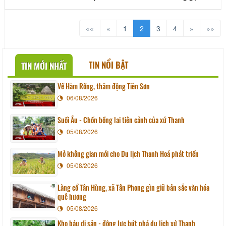
“Hoàng Minh Tự” tên này là được đặt
tên theo nhân vật, còn được đặt theo
vị trí địa lý còn có tên gọi là đền Hạ
««
«
1
2
3
4
»
»»
hay còn gọi là đền đệ Tam (Sở dĩ gọi
tên đền Hạ vì đền nằm ở chân núi
Trường Lệ)
TIN NỔI BẬT
TIN MỚI NHẤT
Về Hàm Rồng, thăm động Tiên Sơn
06/08/2026
Suối Ấu - Chốn bồng lai tiên cảnh của xứ Thanh
05/08/2026
Mở không gian mới cho Du lịch Thanh Hoá phát triển
05/08/2026
Làng cổ Tân Hùng, xã Tân Phong gìn giữ bản sắc văn hóa
quê hương
05/08/2026
Kho báu di sản - động lực bứt phá du lịch xứ Thanh