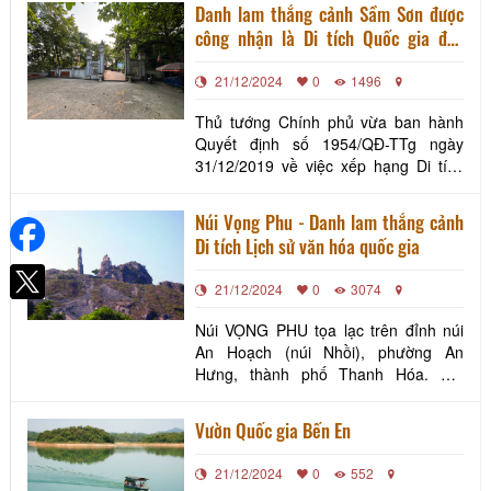
nhiều bài thơ của các bậc tao nhân
Danh lam thắng cảnh Sầm Sơn được
mặc khách chép đề trên vách đá tại
công nhận là Di tích Quốc gia đặc
các hang động. Sách Đại Nam nhất
biệt
thống chí- một bộ quốc sử của Quốc
21/12/2024
0
1496
sử quán triều Nguyễn có gh
Thủ tướng Chính phủ vừa ban hành
Quyết định số 1954/QĐ-TTg ngày
31/12/2019 về việc xếp hạng Di tích
Quốc gia đặc biệt (đợt 10), trong đó có
Di tích lịch sử và danh lam thắng cảnh
Núi Vọng Phu - Danh lam thắng cảnh
Sầm Sơn tại thành phố Sầm Sơn tỉnh
Di tích Lịch sử văn hóa quốc gia
Thanh Hóa. Đây là kết quả sau hơn
một năm đề nghị của UBND tỉnh
21/12/2024
0
3074
Thanh Hóa nhằm tôn vin
Núi VỌNG PHU tọa lạc trên đỉnh núi
An Hoạch (núi Nhồi), phường An
Hưng, thành phố Thanh Hóa. Núi
Vọng Phu là một ngọn núi đá vôi được
thiên nhiên tạo nên hình một người
Vườn Quốc gia Bến En
phụ nữ đang quay mặt về phía biển
Đông. Hình tượng này gắn với truyền
21/12/2024
0
552
thuyết người đàn bà chung thủy mà