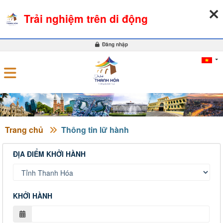
07-08-2026, 12:14:12
THỜI TIẾT
TỶ GIÁ NGOẠI TỆ
Trải nghiệm trên di động
0
Đăng nhập
Trang chủ
Thông tin lữ hành
ĐỊA ĐIỂM KHỞI HÀNH
KHỞI HÀNH