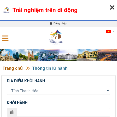
08-08-2026, 06:47:08
THỜI TIẾT
TỶ GIÁ NGOẠI TỆ
Trải nghiệm trên di động
0
Đăng nhập
Trang chủ
Thông tin lữ hành
ĐỊA ĐIỂM KHỞI HÀNH
KHỞI HÀNH