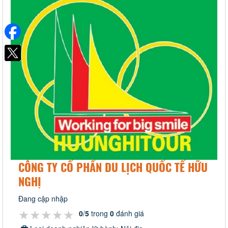
CÔNG TY CỔ PHẦN DU LỊCH QUỐC TẾ HỮU
NGHỊ
Đang cập nhập
★★★★★
★★★★★
★★★★★
0
/
5
trong
0
đánh giá