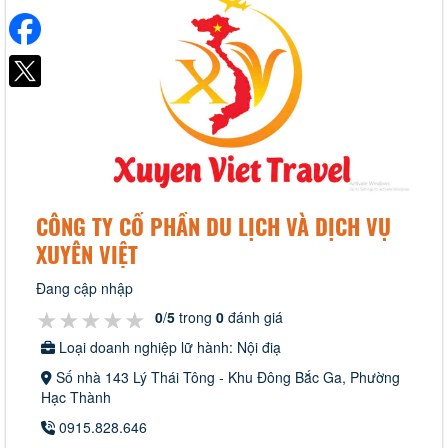
CÔNG TY CỔ PHẦN DU LỊCH VÀ DỊCH VỤ
XUYÊN VIỆT
Đang cập nhập
★★★★★
★★★★★
★★★★★
0
/
5
trong
0
đánh giá
Loại doanh nghiệp lữ hành: Nội điạ
Số nhà 143 Lý Thái Tông - Khu Đông Bắc Ga, Phường
Hạc Thành
0915.828.646