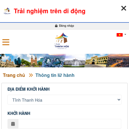
09-08-2026, 03:03:55
THỜI TIẾT
TỶ GIÁ NGOẠI TỆ
Trải nghiệm trên di động
0
Đăng nhập
Trang chủ
Thông tin lữ hành
ĐỊA ĐIỂM KHỞI HÀNH
KHỞI HÀNH