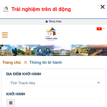
09-08-2026, 04:05:29
THỜI TIẾT
TỶ GIÁ NGOẠI TỆ
Trải nghiệm trên di động
0
Đăng nhập
Trang chủ
Thông tin lữ hành
ĐỊA ĐIỂM KHỞI HÀNH
KHỞI HÀNH