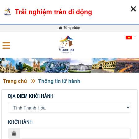
10-08-2026, 12:17:46
THỜI TIẾT
TỶ GIÁ NGOẠI TỆ
Trải nghiệm trên di động
0
Đăng nhập
Trang chủ
Thông tin lữ hành
ĐỊA ĐIỂM KHỞI HÀNH
KHỞI HÀNH