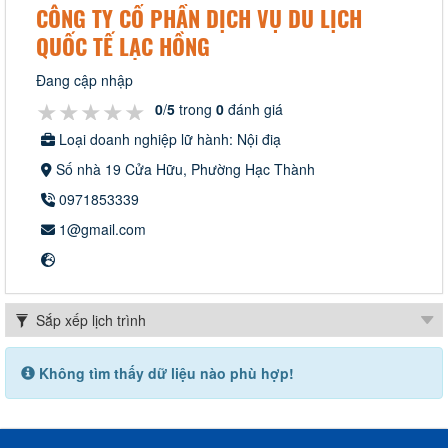
CÔNG TY CỔ PHẦN DỊCH VỤ DU LỊCH
QUỐC TẾ LẠC HỒNG
Đang cập nhập
★★★★★
★★★★★
★★★★★
0
/
5
trong
0
đánh giá
Loại doanh nghiệp lữ hành: Nội điạ
Số nhà 19 Cửa Hữu, Phường Hạc Thành
0971853339
1@gmail.com
Không tìm thấy dữ liệu nào phù hợp!