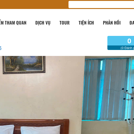
ỂM THAM QUAN
DỊCH VỤ
TOUR
TIỆN ÍCH
PHẢN HỒI
ĐA
0
5
(0 Đánh g