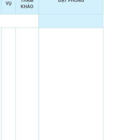
THAM
ĐẶT PHÒNG
VỤ
KHẢO