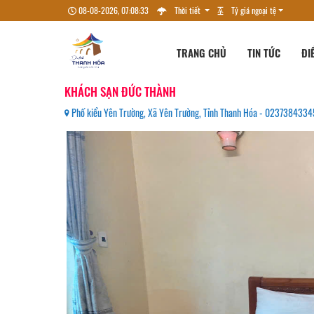
08-08-2026, 07:08:35
Thời tiết
Tỷ giá ngoại tệ
TRANG CHỦ
TIN TỨC
ĐI
KHÁCH SẠN ĐỨC THÀNH
Phố kiểu Yên Trường, Xã Yên Trường, Tỉnh Thanh Hóa - 0237384334