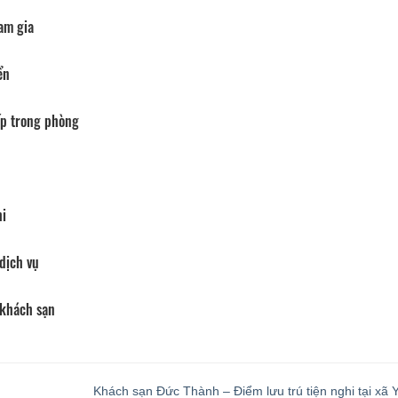
am gia
ển
p trong phòng
hi
dịch vụ
 khách sạn
Khách sạn Đức Thành – Điểm lưu trú tiện nghi tại xã