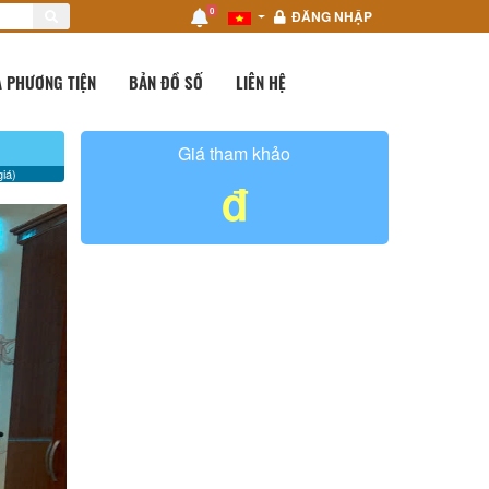
0
ĐĂNG NHẬP
 PHƯƠNG TIỆN
BẢN ĐỒ SỐ
LIÊN HỆ
Giá tham khảo
iá)
đ