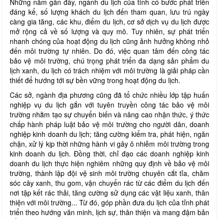
Những năm gần đây, ngành du lịch của tỉnh có bước phát triển
đáng kể, số lượng khách du lịch đến tham quan, lưu trú ngày
càng gia tăng, các khu, điểm du lịch, cơ sở dịch vụ du lịch được
mở rộng cả về số lượng và quy mô. Tuy nhiên, sự phát triển
nhanh chóng của hoạt động du lịch cũng ảnh hưởng không nhỏ
đến môi trường tự nhiên. Do đó, việc quan tâm đến công tác
bảo vệ môi trường, chú trọng phát triển đa dạng sản phẩm du
lịch xanh, du lịch có trách nhiệm với môi trường là giải pháp cần
thiết để hướng tới sự bền vững trong hoạt động du lịch.
Các sở, ngành địa phương cũng đã tổ chức nhiều lớp tập huấn
nghiệp vụ du lịch gắn với tuyên truyền công tác bảo vệ môi
trường nhằm tạo sự chuyển biến và nâng cao nhận thức, ý thức
chấp hành pháp luật bảo vệ môi trường cho người dân, doanh
nghiệp kinh doanh du lịch; tăng cường kiểm tra, phát hiện, ngăn
chặn, xử lý kịp thời những hành vi gây ô nhiễm môi trường trong
kinh doanh du lịch. Đồng thời, chỉ đạo các doanh nghiệp kinh
doanh du lịch thực hiện nghiêm những quy định về bảo vệ môi
trường, thành lập đội vệ sinh môi trường chuyên cắt tỉa, chăm
sóc cây xanh, thu gom, vận chuyển rác từ các điểm du lịch đến
nơi tập kết rác thải, tăng cường sử dụng các vật liệu xanh, thân
thiện với môi trường... Từ đó, góp phần đưa du lịch của tỉnh phát
triển theo hướng văn minh, lịch sự, thân thiện và mang đậm bản