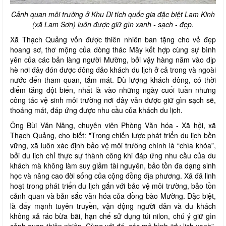
Cảnh quan môi trường ở Khu Di tích quốc gia đặc biệt Lam Kinh
(xã Lam Sơn) luôn được giữ gìn xanh - sạch - đẹp.
Xã Thạch Quảng vốn được thiên nhiên ban tặng cho vẻ đẹp
hoang sơ, thơ mộng của dòng thác Mây kết hợp cùng sự bình
yên của các bản làng người Mường, bởi vậy hàng năm vào dịp
hè nơi đây đón được đông đảo khách du lịch ở cả trong và ngoài
nước đến tham quan, tắm mát. Dù lượng khách đông, có thời
điểm tăng đột biến, nhất là vào những ngày cuối tuần nhưng
công tác vệ sinh môi trường nơi đây vẫn được giữ gìn sạch sẽ,
thoáng mát, đáp ứng được nhu cầu của khách du lịch.
Ông Bùi Văn Năng, chuyên viên Phòng Văn hóa - Xã hội, xã
Thạch Quảng, cho biết: "Trong chiến lược phát triển du lịch bền
vững, xã luôn xác định bảo vệ môi trường chính là “chìa khóa”,
bởi du lịch chỉ thực sự thành công khi đáp ứng nhu cầu của du
khách mà không làm suy giảm tài nguyên, bảo tồn đa dạng sinh
học và nâng cao đời sống của cộng đồng địa phương. Xã đã linh
hoạt trong phát triển du lịch gắn với bảo vệ môi trường, bảo tồn
cảnh quan và bản sắc văn hóa của đồng bào Mường. Đặc biệt,
là đẩy mạnh tuyên truyền, vận động người dân và du khách
không xả rác bừa bãi, hạn chế sử dụng túi nilon, chú ý giữ gìn