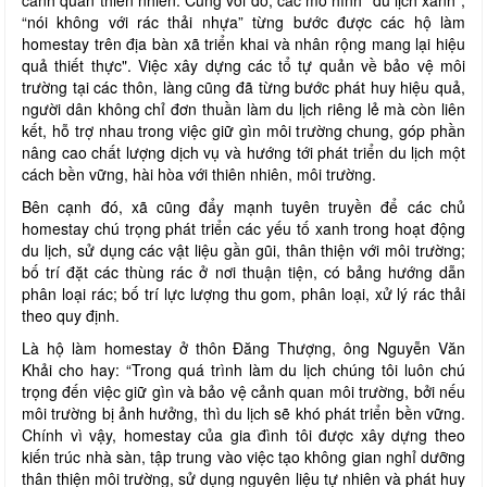
cảnh quan thiên nhiên. Cùng với đó, các mô hình “du lịch xanh”,
“nói không với rác thải nhựa” từng bước được các hộ làm
homestay trên địa bàn xã triển khai và nhân rộng mang lại hiệu
quả thiết thực". Việc xây dựng các tổ tự quản về bảo vệ môi
trường tại các thôn, làng cũng đã từng bước phát huy hiệu quả,
người dân không chỉ đơn thuần làm du lịch riêng lẻ mà còn liên
kết, hỗ trợ nhau trong việc giữ gìn môi trường chung, góp phần
nâng cao chất lượng dịch vụ và hướng tới phát triển du lịch một
cách bền vững, hài hòa với thiên nhiên, môi trường.
Bên cạnh đó, xã cũng đẩy mạnh tuyên truyền để các chủ
homestay chú trọng phát triển các yếu tố xanh trong hoạt động
du lịch, sử dụng các vật liệu gần gũi, thân thiện với môi trường;
bố trí đặt các thùng rác ở nơi thuận tiện, có bảng hướng dẫn
phân loại rác; bố trí lực lượng thu gom, phân loại, xử lý rác thải
theo quy định.
Là hộ làm homestay ở thôn Đăng Thượng, ông Nguyễn Văn
Khải cho hay: “Trong quá trình làm du lịch chúng tôi luôn chú
trọng đến việc giữ gìn và bảo vệ cảnh quan môi trường, bởi nếu
môi trường bị ảnh hưởng, thì du lịch sẽ khó phát triển bền vững.
Chính vì vậy, homestay của gia đình tôi được xây dựng theo
kiến trúc nhà sàn, tập trung vào việc tạo không gian nghỉ dưỡng
thân thiện môi trường, sử dụng nguyên liệu tự nhiên và phát huy