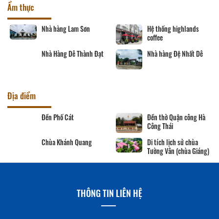
Ẩm thực
Nhà hàng Lam Sơn
Hệ thống highlands
coffee
Nhà Hàng Dê Thành Đạt
Nhà hàng Đệ Nhất Dê
Địa điểm
Đền Phố Cát
Đền thờ Quận công Hà
Công Thái
Chùa Khánh Quang
Di tích lịch sử chùa
Tường Vân (chùa Giáng)
THÔNG TIN LIÊN HỆ