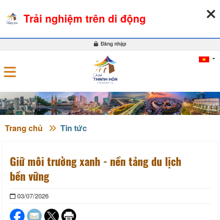
09-08-2026, 01:14:46
THỜI TIẾT
TỶ GIÁ NGOẠI TỆ
Trải nghiệm trên di động
0
Đăng nhập
Trang chủ
Tin tức
Giữ môi trường xanh - nền tảng du lịch
bền vững
03/07/2026