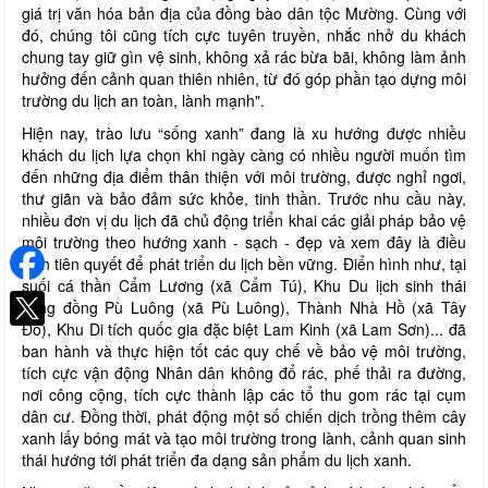
giá trị văn hóa bản địa của đồng bào dân tộc Mường. Cùng với
đó, chúng tôi cũng tích cực tuyên truyền, nhắc nhở du khách
chung tay giữ gìn vệ sinh, không xả rác bừa bãi, không làm ảnh
hưởng đến cảnh quan thiên nhiên, từ đó góp phần tạo dựng môi
trường du lịch an toàn, lành mạnh".
Hiện nay, trào lưu “sống xanh” đang là xu hướng được nhiều
khách du lịch lựa chọn khi ngày càng có nhiều người muốn tìm
đến những địa điểm thân thiện với môi trường, được nghỉ ngơi,
thư giãn và bảo đảm sức khỏe, tinh thần. Trước nhu cầu này,
nhiều đơn vị du lịch đã chủ động triển khai các giải pháp bảo vệ
môi trường theo hướng xanh - sạch - đẹp và xem đây là điều
kiện tiên quyết để phát triển du lịch bền vững. Điển hình như, tại
suối cá thần Cẩm Lương (xã Cẩm Tú), Khu Du lịch sinh thái
cộng đồng Pù Luông (xã Pù Luông), Thành Nhà Hồ (xã Tây
Đô), Khu Di tích quốc gia đặc biệt Lam Kinh (xã Lam Sơn)... đã
ban hành và thực hiện tốt các quy chế về bảo vệ môi trường,
tích cực vận động Nhân dân không đổ rác, phế thải ra đường,
nơi công cộng, tích cực thành lập các tổ thu gom rác tại cụm
dân cư. Đồng thời, phát động một số chiến dịch trồng thêm cây
xanh lấy bóng mát và tạo môi trường trong lành, cảnh quan sinh
thái hướng tới phát triển đa dạng sản phẩm du lịch xanh.