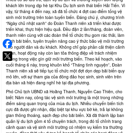
khách lớn trong dịp hè tại Khu Du lịch sinh thái biển Hải Tiến. Vì
vậy, từ tháng 4 đến nay, xã đã tổ chức 4 đợt cao điểm tổng vệ
sinh môi trường trên toàn tuyến biển. Đáng chú ý, chương trình
“Ngày chủ nhật xanh” do Đoàn Thanh niên xã triển khai được
triển khai, thực hiện hiệu quả. Đều đặn 2 lần/tháng, đoàn viên,
thanh niên cùng với các đoàn thể tổ chức thu gom rác thải, làm
sạch bãi biển, tuyên truyền nâng cao ý thức bảo vệ môi trường
cho người dân và du khách. Không chỉ góp phần cải thiện cảnh
quan, hoạt động này còn lan tỏa thông điệp về trách nhiệm
chung trong việc gìn giữ môi trường biển. Theo kế hoạch, vào
cuối tháng 6 này, trong khuôn khổ “Tháng tình nguyện”, Đoàn
Thanh niên xã sẽ tiếp tục tổ chức một đợt dọn dẹp bãi biển quy
mô lớn, với sự tham gia của đông đảo học sinh, sinh viên trên
địa bàn xã hiện đang nghỉ hè tại địa phương.
Phó Chủ tịch UBND xã Hoằng Thanh, Nguyễn Cao Thiên, cho
biết: Năm nay, công tác vệ sinh môi trường là một trong những
điểm sáng quan trọng của mùa du lịch. Nhiều chuyển biến tích
cực đã được ghi nhận, đặc biệt tại khu vực bờ kè, trả lại không
gian thông thoáng, sạch đẹp cho bãi biển. Xã đã thành lập ban
quản lý du lịch gồm 4 tổ chuyên trách, trong đó tổ chỉnh trang
cảnh quan và vệ sinh môi trường có nhiệm vụ kiểm tra thường
xuyên, đồng thời xây dựng kế hoạch tổ chức các hoạt động vệ