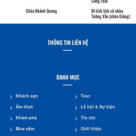
Đền Phố Cát
Đền thờ Quận công Hà
Công Thái
Chùa Khánh Quang
Di tích lịch sử chùa
Tường Vân (chùa Giáng)
THÔNG TIN LIÊN HỆ
DANH MỤC
Khách sạn
Tour
Ẩm thực
Lễ hội & Sự kiện
Khám phá
Tin tức
Mua sắm
Giới thiệu