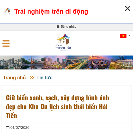
09-08-2026, 03:41:25
THỜI TIẾT
TỶ GIÁ NGOẠI TỆ
Trải nghiệm trên di động
0
Đăng nhập
Trang chủ
Tin tức
Giữ biển xanh, sạch, xây dựng hình ảnh
đẹp cho Khu Du lịch sinh thái biển Hải
Tiến
01/07/2026