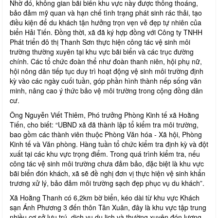
Nhờ đó, không gian bãi biển khu vực này được thông thoáng,
bảo đảm mỹ quan và hạn chế tình trạng phát sinh rác thải, tạo
điều kiện để du khách tận hưởng trọn vẹn vẻ đẹp tự nhiên của
biển Hải Tiến. Đồng thời, xã đã ký hợp đồng với Công ty TNHH
Phát triển đô thị Thanh Sơn thực hiện công tác vệ sinh môi
trường thường xuyên tại khu vực bãi biển và các trục đường
chính. Các tổ chức đoàn thể như đoàn thanh niên, hội phụ nữ,
hội nông dân tiếp tục duy trì hoạt động vệ sinh môi trường định
kỳ vào các ngày cuối tuần, góp phần hình thành nếp sống văn
minh, nâng cao ý thức bảo vệ môi trường trong cộng đồng dân
cư.
Ông Nguyễn Viết Thiêm, Phó trưởng Phòng Kinh tế xã Hoằng
Tiến, cho biết: “UBND xã đã thành lập tổ kiểm tra môi trường,
bao gồm các thành viên thuộc Phòng Văn hóa - Xã hội, Phòng
Kinh tế và Văn phòng. Hàng tuần tổ chức kiểm tra định kỳ và đột
xuất tại các khu vực trọng điểm. Trong quá trình kiểm tra, nếu
công tác vệ sinh môi trường chưa đảm bảo, đặc biệt là khu vực
bãi biển đón khách, xã sẽ đề nghị đơn vị thực hiện vệ sinh khẩn
trương xử lý, bảo đảm môi trường sạch đẹp phục vụ du khách”.
Xã Hoằng Thanh có 6,2km bờ biển, kéo dài từ khu vực Khách
sạn Ánh Phương 3 đến thôn Tân Xuân, đây là khu vực tập trung
nhiều cơ sở lưu trú, dịch vụ du lịch và thường xuyên đón lượng