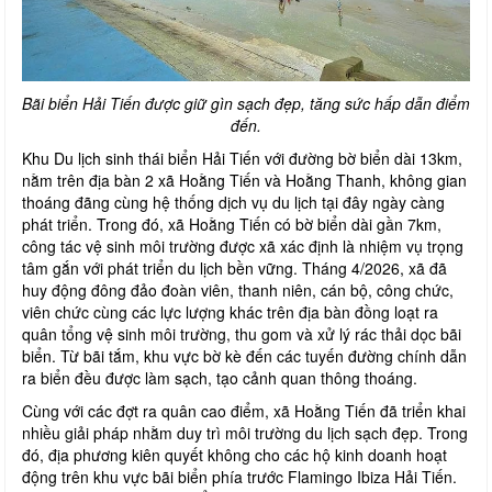
Bãi biển Hải Tiến được giữ gìn sạch đẹp, tăng sức hấp dẫn điểm
đến.
Khu Du lịch sinh thái biển Hải Tiến với đường bờ biển dài 13km,
nằm trên địa bàn 2 xã Hoằng Tiến và Hoằng Thanh, không gian
thoáng đãng cùng hệ thống dịch vụ du lịch tại đây ngày càng
phát triển. Trong đó, xã Hoằng Tiến có bờ biển dài gần 7km,
công tác vệ sinh môi trường được xã xác định là nhiệm vụ trọng
tâm gắn với phát triển du lịch bền vững. Tháng 4/2026, xã đã
huy động đông đảo đoàn viên, thanh niên, cán bộ, công chức,
viên chức cùng các lực lượng khác trên địa bàn đồng loạt ra
quân tổng vệ sinh môi trường, thu gom và xử lý rác thải dọc bãi
biển. Từ bãi tắm, khu vực bờ kè đến các tuyến đường chính dẫn
ra biển đều được làm sạch, tạo cảnh quan thông thoáng.
Cùng với các đợt ra quân cao điểm, xã Hoằng Tiến đã triển khai
nhiều giải pháp nhằm duy trì môi trường du lịch sạch đẹp. Trong
đó, địa phương kiên quyết không cho các hộ kinh doanh hoạt
động trên khu vực bãi biển phía trước Flamingo Ibiza Hải Tiến.