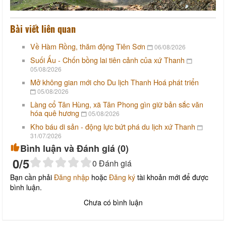
Bài viết liên quan
Về Hàm Rồng, thăm động Tiên Sơn
06/08/2026
Suối Ấu - Chốn bồng lai tiên cảnh của xứ Thanh
05/08/2026
Mở không gian mới cho Du lịch Thanh Hoá phát triển
05/08/2026
Làng cổ Tân Hùng, xã Tân Phong gìn giữ bản sắc văn
hóa quê hương
05/08/2026
Kho báu di sản - động lực bứt phá du lịch xứ Thanh
31/07/2026
Bình luận và Đánh giá (
0
)
0
/5
0
Đánh giá
Bạn cần phải
Đăng nhập
hoặc
Đăng ký
tài khoản mới để được
bình luận.
Chưa có bình luận