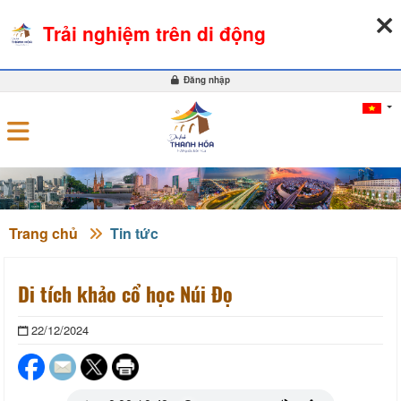
06-08-2026, 08:50:44
THỜI TIẾT
TỶ GIÁ NGOẠI TỆ
Trải nghiệm trên di động
0
Đăng nhập
Trang chủ
Tin tức
Di tích khảo cổ học Núi Đọ
22/12/2024