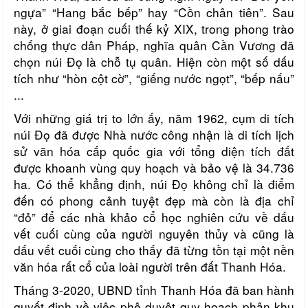
ngựa” “Hang bắc bếp” hay “Cồn chân tiên”. Sau
này, ở giai đoạn cuối thế kỷ XIX, trong phong trào
chống thực dân Pháp, nghĩa quân Cần Vương đã
chọn núi Đọ là chỗ tụ quân. Hiện còn một số dấu
tích như “hòn cột cờ”, “giếng nước ngọt”, “bếp nấu”
...
Với những giá trị to lớn ấy, năm 1962, cụm di tích
núi Đọ đã được Nhà nước công nhận là di tích lịch
sử văn hóa cấp quốc gia với tổng diện tích đất
được khoanh vùng quy hoạch và bảo vệ là 34.736
ha. Có thể khẳng định, núi Đọ không chỉ là điểm
đến có phong cảnh tuyệt đẹp mà còn là địa chỉ
“đỏ” để các nhà khảo cổ học nghiên cứu về dấu
vết cuối cùng của người nguyên thủy và cũng là
dấu vết cuối cùng cho thấy đã từng tồn tại một nền
văn hóa rất cổ của loài người trên đất Thanh Hóa.
Tháng 3-2020, UBND tỉnh Thanh Hóa đã ban hành
quyết định về việc phê duyệt quy hoạch phân khu