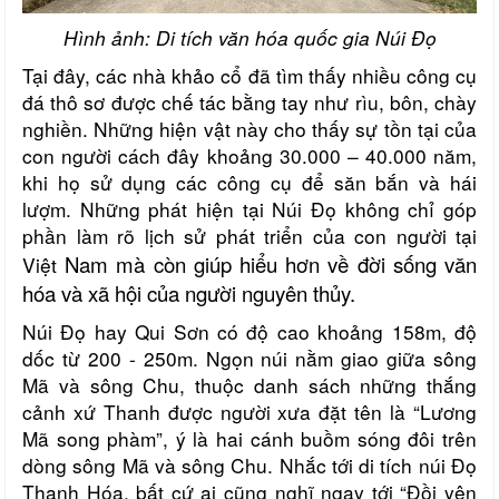
Hình ảnh: Di tích văn hóa quốc gia Núi Đọ
Tại đây, các nhà khảo cổ đã tìm thấy nhiều công cụ
đá thô sơ được chế tác bằng tay như rìu, bôn, chày
nghiền. Những hiện vật này cho thấy sự tồn tại của
con người cách đây khoảng 30.000 – 40.000 năm,
khi họ sử dụng các công cụ để săn bắn và hái
lượm. Những phát hiện tại Núi Đọ không chỉ góp
phần làm rõ lịch sử phát triển của con người tại
Nam mà còn giúp hiểu hơn về đời sống văn
Việt
hóa và xã hội của người nguyên thủy.
Núi Đọ hay Qui Sơn có độ cao khoảng 158m, độ
dốc từ 200 - 250m. Ngọn núi nằm giao giữa sông
Mã và sông Chu, thuộc danh sách những thắng
cảnh xứ Thanh được người xưa đặt tên là “Lương
Mã song phàm”, ý là hai cánh buồm sóng đôi trên
dòng sông Mã và sông Chu. Nhắc tới di tích núi Đọ
Thanh Hóa, bất cứ ai cũng nghĩ ngay tới “Đồi yên