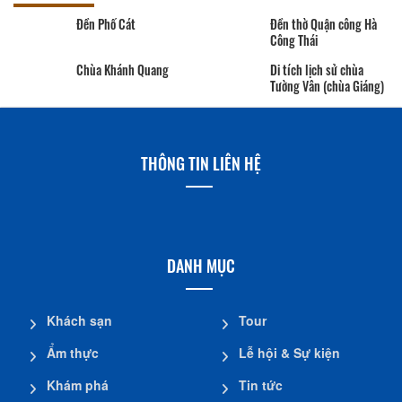
Đền Phố Cát
Đền thờ Quận công Hà
Công Thái
Chùa Khánh Quang
Di tích lịch sử chùa
Tường Vân (chùa Giáng)
THÔNG TIN LIÊN HỆ
DANH MỤC
Khách sạn
Tour
Ẩm thực
Lễ hội & Sự kiện
Khám phá
Tin tức