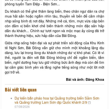
phòng tuyến Tam Điệp - Biện Sơn...
Du khách có thể ghé thăm làng biển, theo chân ngư dân ra chợ
mua hải sản hoặc ngắm nhìn tàu, thuyền về bến để cảm nhận
nhịp sống bình dị nơi đây. Những mẻ cá, tôm, mực vừa cập bến
còn đẫm vị biển khơi chế biến thành những món đặc sản hấp
dẫn du khách... Chính sự tươi ngon và mộc mạc ấy cũng đã trở
thành thương hiệu, sức hấp dẫn của Bãi Đông.
Giữa nhịp sống hiện đại và sự phát triển sôi động của Khu Kinh
tế Nghi Sơn, Bãi Đông vẫn giữ cho mình một khoảng lặng dịu
dàng, lưu lại trong lòng du khách những dư vị khó phai. Có lẽ vì
thế, người ta đến với Bãi Đông không chỉ để ngắm biển, tắm
biển, nghỉ dưỡng hay lưu giữ những bức ảnh đẹp mà còn để tìm
lại cảm giác bình yên và lắng nghe tiếng sóng như một lời mời
gọi trở về.
Bài và ảnh: Đăng Khoa
Bài viết liên quan
Dự kiến bắn pháo hoa tại Quảng trường biển Sầm Sơn
và Quảng trường Lam Sơn dịp Quốc khánh 2/9
07/08/2026