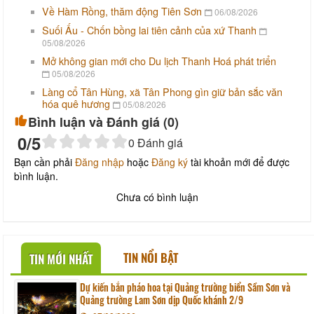
Về Hàm Rồng, thăm động Tiên Sơn
06/08/2026
Suối Ấu - Chốn bồng lai tiên cảnh của xứ Thanh
05/08/2026
Mở không gian mới cho Du lịch Thanh Hoá phát triển
05/08/2026
Làng cổ Tân Hùng, xã Tân Phong gìn giữ bản sắc văn
hóa quê hương
05/08/2026
Bình luận và Đánh giá (
0
)
0
/5
0
Đánh giá
Bạn cần phải
Đăng nhập
hoặc
Đăng ký
tài khoản mới để được
bình luận.
Chưa có bình luận
TIN NỔI BẬT
TIN MỚI NHẤT
Dự kiến bắn pháo hoa tại Quảng trường biển Sầm Sơn và
Quảng trường Lam Sơn dịp Quốc khánh 2/9