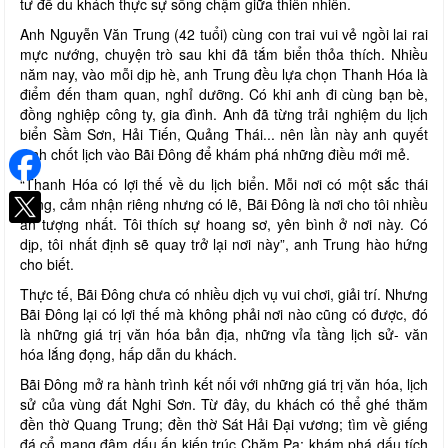
tư để du khách thực sự sống chậm giữa thiên nhiên.
Anh Nguyễn Văn Trung (42 tuổi) cùng con trai vui vẻ ngồi lai rai
mực nướng, chuyện trò sau khi đã tắm biển thỏa thích. Nhiều
năm nay, vào mỗi dịp hè, anh Trung đều lựa chọn Thanh Hóa là
điểm đến tham quan, nghỉ dưỡng. Có khi anh đi cùng bạn bè,
đồng nghiệp công ty, gia đình. Anh đã từng trải nghiệm du lịch
biển Sầm Sơn, Hải Tiến, Quảng Thái... nên lần này anh quyết
định chốt lịch vào Bãi Đông để khám phá những điều mới mẻ.
“Thanh Hóa có lợi thế về du lịch biển. Mỗi nơi có một sắc thái
riêng, cảm nhận riêng nhưng có lẽ, Bãi Đông là nơi cho tôi nhiều
ấn tượng nhất. Tôi thích sự hoang sơ, yên bình ở nơi này. Có
dịp, tôi nhất định sẽ quay trở lại nơi này”, anh Trung hào hứng
cho biết.
Thực tế, Bãi Đông chưa có nhiều dịch vụ vui chơi, giải trí. Nhưng
Bãi Đông lại có lợi thế mà không phải nơi nào cũng có được, đó
là những giá trị văn hóa bản địa, những vỉa tầng lịch sử- văn
hóa lắng đọng, hấp dẫn du khách.
Bãi Đông mở ra hành trình kết nối với những giá trị văn hóa, lịch
sử của vùng đất Nghi Sơn. Từ đây, du khách có thể ghé thăm
đền thờ Quang Trung; đền thờ Sát Hải Đại vương; tìm về giếng
đá cổ mang đậm dấu ấn kiến trúc Chăm Pa; khám phá dấu tích