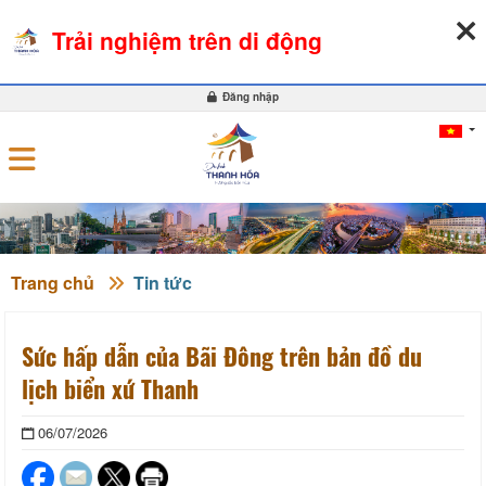
08-08-2026, 11:51:30
THỜI TIẾT
TỶ GIÁ NGOẠI TỆ
Trải nghiệm trên di động
0
Đăng nhập
Trang chủ
Tin tức
Sức hấp dẫn của Bãi Đông trên bản đồ du
lịch biển xứ Thanh
06/07/2026