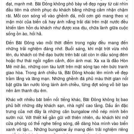
đạt, mạnh mẽ. Bãi Đông không phô bày vẻ đẹp ngay từ cái nhìn
đầu tiên mà chinh phục du khách bằng những cảm nhận chậm
rãi. Mỗi con sóng vỗ vào ghềnh đá, mỗi cơn gió mang theo vị
mặn mòi của biển cả hay ánh nắng trải dài trên mặt nước đều
khiến tâm hồn du khách như được xoa dịu, chữa lành giữa cuộc
sống ồn ào, hối hả.
Đến Bãi Đông vào mỗi thời điểm trong ngày đều mang đến
những trải nghiệm đáng nhớ. Buổi sáng, khi mặt trời vừa nhô
lên, du khách có thể dạo bước trên bãi cát còn in dấu sóng đêm
hoặc thư thái ngồi ngắm cảnh, đón ánh mai. Xa xa là đảo Hòn
Mê mờ ảo, những con tàu lướt trên mặt sóng tạo nên bức tranh
giao hòa. Trong ánh chiều tà, Bãi Đông khoác lên mình vẻ đẹp
trầm lắng và lãng mạn. Những ghềnh đá phủ màu thời gian nổi
bật giữa làn nước lóng lánh ánh chiều, từng đợt sóng vỗ bờ tạo
nên âm thanh dịu êm.
Khác với nhiều bãi biển nổi tiếng khác, Bãi Đông không bị bao
phủ bởi những dãy khách sạn, nhà nghỉ cao tầng. Dấu ấn đặc
trưng của nơi đây là những căn bungalow nhỏ nép mình bên
sườn núi. Với thiết kế gần gũi với thiên nhiên, du khách khi mở
cửa phòng có thể nghe tiếng sóng, dễ dàng hòa mình vào biển
xanh vô tận... Những bungalow ấy mang đến trải nghiệm riêng