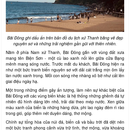
Bãi Đông ghi dấu ấn trên bản đồ du lịch xứ Thanh bằng vẻ đẹp
nguyên sơ và những trải nghiệm gần gũi với thiên nhiên.
Nằm ở phía Nam xứ Thanh, Bãi Đông gắn với vùng đất xưa
mang tên Biện Sơn - một cù lao xanh nổi lên giữa cửa Bạng
mênh mang sóng nước. Trước mắt du khách, Bãi Đông hiện ra
như một bức tranh biển nguyên sơ với dải cát trắng mịn ôm lấy
làn nước xanh trong. Mỗi con sóng nhẹ nhàng xô bờ như cất lên
giai điệu ngày hạ.
Một trong những điểm gây ấn tượng, làm nên sự khác biệt của
Bãi Đông với các vùng biển khác là hệ thống những ghềnh đá tự
nhiên đủ hình dáng lớn nhỏ, trải dài theo mép nước. Xen giữa
màu xanh của biển là những hàng dừa, phi lao ngày đêm rì rào
trong gió, góp thêm nét duyên dáng, thơ mộng.
Chính sự tổng hòa của núi đá, biển cả và bầu trời đã dệt nên
một bức tranh phong cảnh vừa trữ tình, thơ mộng, vừa khoáng