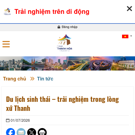
08-08-2026, 07:27:33
THỜI TIẾT
TỶ GIÁ NGOẠI TỆ
Trải nghiệm trên di động
0
Đăng nhập
Trang chủ
Tin tức
Du lịch sinh thái – trải nghiệm trong lòng
xứ Thanh
01/07/2026