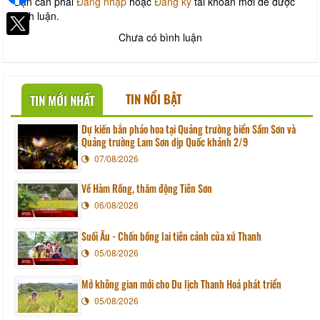
Bạn cần phải
Đăng nhập
hoặc
Đăng ký
tài khoản mới để được
bình luận.
Chưa có bình luận
TIN NỔI BẬT
TIN MỚI NHẤT
Dự kiến bắn pháo hoa tại Quảng trường biển Sầm Sơn và
Quảng trường Lam Sơn dịp Quốc khánh 2/9
07/08/2026
Về Hàm Rồng, thăm động Tiên Sơn
06/08/2026
Suối Ấu - Chốn bồng lai tiên cảnh của xứ Thanh
05/08/2026
Mở không gian mới cho Du lịch Thanh Hoá phát triển
05/08/2026