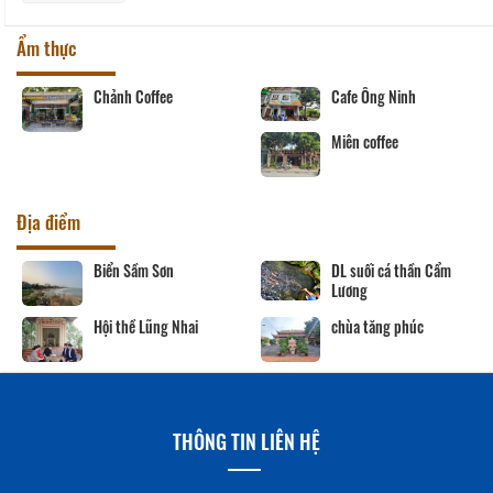
Ẩm thực
Chảnh Coffee
Cafe Ông Ninh
Miên coffee
Địa điểm
Biển Sầm Sơn
DL suối cá thần Cẩm
Lương
Hội thề Lũng Nhai
chùa tăng phúc
THÔNG TIN LIÊN HỆ