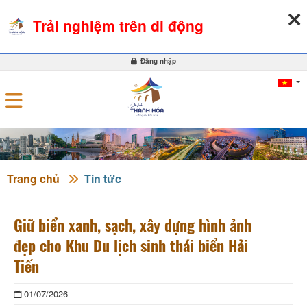
08-08-2026, 01:21:15
THỜI TIẾT
TỶ GIÁ NGOẠI TỆ
Trải nghiệm trên di động
0
Đăng nhập
Trang chủ
Tin tức
Giữ biển xanh, sạch, xây dựng hình ảnh
đẹp cho Khu Du lịch sinh thái biển Hải
Tiến
01/07/2026