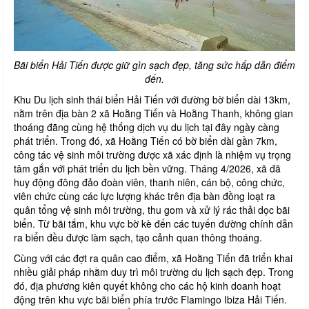
Bãi biển Hải Tiến được giữ gìn sạch đẹp, tăng sức hấp dẫn điểm
đến.
Khu Du lịch sinh thái biển Hải Tiến với đường bờ biển dài 13km,
nằm trên địa bàn 2 xã Hoằng Tiến và Hoằng Thanh, không gian
thoáng đãng cùng hệ thống dịch vụ du lịch tại đây ngày càng
phát triển. Trong đó, xã Hoằng Tiến có bờ biển dài gần 7km,
công tác vệ sinh môi trường được xã xác định là nhiệm vụ trọng
tâm gắn với phát triển du lịch bền vững. Tháng 4/2026, xã đã
huy động đông đảo đoàn viên, thanh niên, cán bộ, công chức,
viên chức cùng các lực lượng khác trên địa bàn đồng loạt ra
quân tổng vệ sinh môi trường, thu gom và xử lý rác thải dọc bãi
biển. Từ bãi tắm, khu vực bờ kè đến các tuyến đường chính dẫn
ra biển đều được làm sạch, tạo cảnh quan thông thoáng.
Cùng với các đợt ra quân cao điểm, xã Hoằng Tiến đã triển khai
nhiều giải pháp nhằm duy trì môi trường du lịch sạch đẹp. Trong
đó, địa phương kiên quyết không cho các hộ kinh doanh hoạt
động trên khu vực bãi biển phía trước Flamingo Ibiza Hải Tiến.