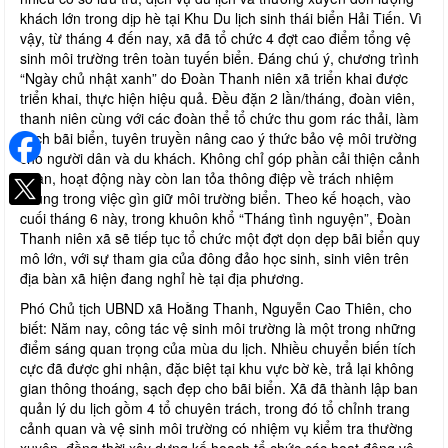
khách lớn trong dịp hè tại Khu Du lịch sinh thái biển Hải Tiến. Vì
vậy, từ tháng 4 đến nay, xã đã tổ chức 4 đợt cao điểm tổng vệ
sinh môi trường trên toàn tuyến biển. Đáng chú ý, chương trình
“Ngày chủ nhật xanh” do Đoàn Thanh niên xã triển khai được
triển khai, thực hiện hiệu quả. Đều đặn 2 lần/tháng, đoàn viên,
thanh niên cùng với các đoàn thể tổ chức thu gom rác thải, làm
sạch bãi biển, tuyên truyền nâng cao ý thức bảo vệ môi trường
cho người dân và du khách. Không chỉ góp phần cải thiện cảnh
quan, hoạt động này còn lan tỏa thông điệp về trách nhiệm
chung trong việc gìn giữ môi trường biển. Theo kế hoạch, vào
cuối tháng 6 này, trong khuôn khổ “Tháng tình nguyện”, Đoàn
Thanh niên xã sẽ tiếp tục tổ chức một đợt dọn dẹp bãi biển quy
mô lớn, với sự tham gia của đông đảo học sinh, sinh viên trên
địa bàn xã hiện đang nghỉ hè tại địa phương.
Phó Chủ tịch UBND xã Hoằng Thanh, Nguyễn Cao Thiên, cho
biết: Năm nay, công tác vệ sinh môi trường là một trong những
điểm sáng quan trọng của mùa du lịch. Nhiều chuyển biến tích
cực đã được ghi nhận, đặc biệt tại khu vực bờ kè, trả lại không
gian thông thoáng, sạch đẹp cho bãi biển. Xã đã thành lập ban
quản lý du lịch gồm 4 tổ chuyên trách, trong đó tổ chỉnh trang
cảnh quan và vệ sinh môi trường có nhiệm vụ kiểm tra thường
xuyên, đồng thời xây dựng kế hoạch tổ chức các hoạt động vệ