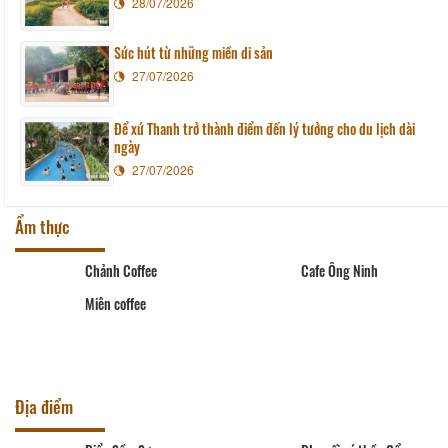
28/07/2026
Sức hút từ những miền di sản
27/07/2026
Để xứ Thanh trở thành điểm đến lý tưởng cho du lịch dài
ngày
27/07/2026
Ẩm thực
Chảnh Coffee
Cafe Ông Ninh
Miên coffee
Địa điểm
Biển Sầm Sơn
DL suối cá thần Cẩm
Lương