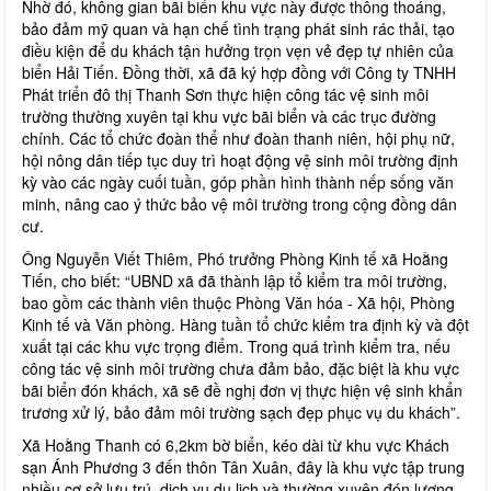
Nhờ đó, không gian bãi biển khu vực này được thông thoáng,
bảo đảm mỹ quan và hạn chế tình trạng phát sinh rác thải, tạo
điều kiện để du khách tận hưởng trọn vẹn vẻ đẹp tự nhiên của
biển Hải Tiến. Đồng thời, xã đã ký hợp đồng với Công ty TNHH
Phát triển đô thị Thanh Sơn thực hiện công tác vệ sinh môi
trường thường xuyên tại khu vực bãi biển và các trục đường
chính. Các tổ chức đoàn thể như đoàn thanh niên, hội phụ nữ,
hội nông dân tiếp tục duy trì hoạt động vệ sinh môi trường định
kỳ vào các ngày cuối tuần, góp phần hình thành nếp sống văn
minh, nâng cao ý thức bảo vệ môi trường trong cộng đồng dân
cư.
Ông Nguyễn Viết Thiêm, Phó trưởng Phòng Kinh tế xã Hoằng
Tiến, cho biết: “UBND xã đã thành lập tổ kiểm tra môi trường,
bao gồm các thành viên thuộc Phòng Văn hóa - Xã hội, Phòng
Kinh tế và Văn phòng. Hàng tuần tổ chức kiểm tra định kỳ và đột
xuất tại các khu vực trọng điểm. Trong quá trình kiểm tra, nếu
công tác vệ sinh môi trường chưa đảm bảo, đặc biệt là khu vực
bãi biển đón khách, xã sẽ đề nghị đơn vị thực hiện vệ sinh khẩn
trương xử lý, bảo đảm môi trường sạch đẹp phục vụ du khách”.
Xã Hoằng Thanh có 6,2km bờ biển, kéo dài từ khu vực Khách
sạn Ánh Phương 3 đến thôn Tân Xuân, đây là khu vực tập trung
nhiều cơ sở lưu trú, dịch vụ du lịch và thường xuyên đón lượng