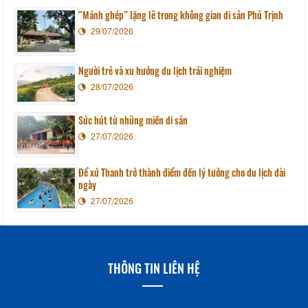
“Mảnh ghép” lặng lẽ trong không gian di sản Phủ Trịnh
29/07/2026
Người trẻ và xu hướng du lịch trải nghiệm
28/07/2026
Sức hút từ những miền di sản
27/07/2026
Để xứ Thanh trở thành điểm đến lý tưởng cho du lịch dài
ngày
27/07/2026
THÔNG TIN LIÊN HỆ