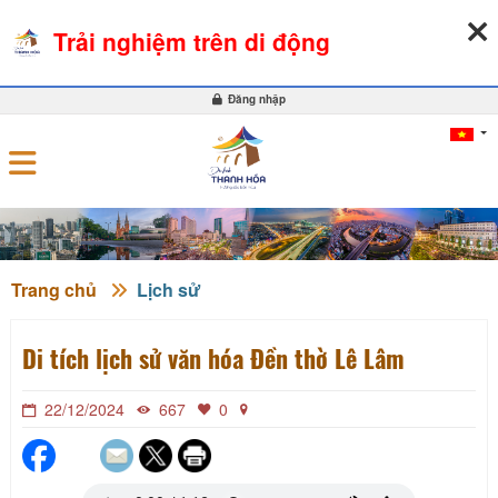
09-08-2026, 03:48:22
THỜI TIẾT
TỶ GIÁ NGOẠI TỆ
Trải nghiệm trên di động
0
Đăng nhập
Trang chủ
Lịch sử
Di tích lịch sử văn hóa Đền thờ Lê Lâm
22/12/2024
667
0