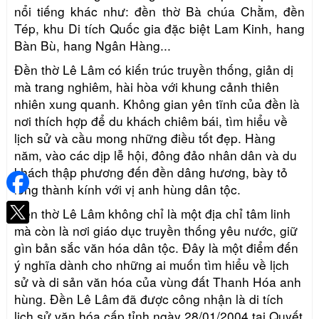
nổi tiếng khác như: đền thờ Bà chúa Chằm, đền
Tép, khu Di tích Quốc gia đặc biệt Lam Kinh, hang
Bàn Bù, hang Ngân Hàng...
Đền thờ Lê Lâm có kiến trúc truyền thống, giản dị
mà trang nghiêm, hài hòa với khung cảnh thiên
nhiên xung quanh. Không gian yên tĩnh của đền là
nơi thích hợp để du khách chiêm bái, tìm hiểu về
lịch sử và cầu mong những điều tốt đẹp. Hàng
năm, vào các dịp lễ hội, đông đảo nhân dân và du
khách thập phương đến đền dâng hương, bày tỏ
lòng thành kính với vị anh hùng dân tộc.
Đền thờ Lê Lâm không chỉ là một địa chỉ tâm linh
mà còn là nơi giáo dục truyền thống yêu nước, giữ
gìn bản sắc văn hóa dân tộc. Đây là một điểm đến
ý nghĩa dành cho những ai muốn tìm hiểu về lịch
sử và di sản văn hóa của vùng đất Thanh Hóa anh
hùng.
Đền Lê Lâm đã được công nhận là di tích
lịch sử văn hóa cấp tỉnh ngày 28/01/2004 tại Quyết