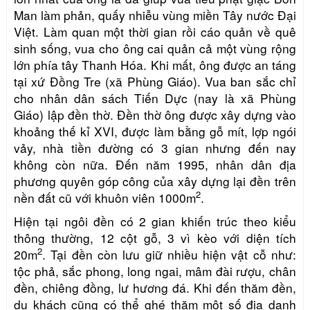
Man làm phản, quấy nhiễu vùng miền Tây nước Đại
Việt. Làm quan một thời gian rồi cáo quản về quê
sinh sống, vua cho ông cai quản cả một vùng rộng
lớn phía tây Thanh Hóa. Khi mất, ông được an táng
tại xứ Đồng Tre (xã Phùng Giáo). Vua ban sắc chỉ
cho nhân dân sách Tiến Dực (nay là xã Phùng
Giáo) lập đền thờ. Đền thờ ông được xây dựng vào
khoảng thế kỉ XVI, được làm bằng gỗ mít, lợp ngói
vảy, nhà tiền đường có 3 gian nhưng đến nay
không còn nữa. Đến năm 1995, nhân dân địa
phương quyên góp công của xây dựng lại đền trên
2
nền đất cũ với khuôn viên 1000m
.
Hiện tại ngôi đền có 2 gian khiến trúc theo kiểu
thông thường, 12 cột gỗ, 3 vì kèo với diện tích
2
20m
. Tại đền còn lưu giữ nhiều hiện vật cỗ như:
tộc phả, sắc phong, long ngai, mâm đài rượu, chân
đền, chiêng đồng, lư hương đá. Khi đến thăm đền,
du khách cũng có
thể ghé thăm
một số địa danh