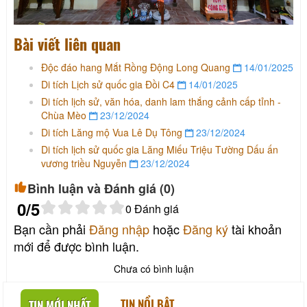
Bài viết liên quan
Độc đáo hang Mắt Rồng Động Long Quang
14/01/2025
Di tích Lịch sử quốc gia Đồi C4
14/01/2025
Di tích lịch sử, văn hóa, danh lam thắng cảnh cấp tỉnh -
Chùa Mèo
23/12/2024
Di tích Lăng mộ Vua Lê Dụ Tông
23/12/2024
Di tích lịch sử quốc gia Lăng Miếu Triệu Tường Dấu ấn
vương triều Nguyễn
23/12/2024
Bình luận và Đánh giá (
0
)
0
/5
0
Đánh giá
Bạn cần phải
Đăng nhập
hoặc
Đăng ký
tài khoản
mới để được bình luận.
Chưa có bình luận
TIN NỔI BẬT
TIN MỚI NHẤT