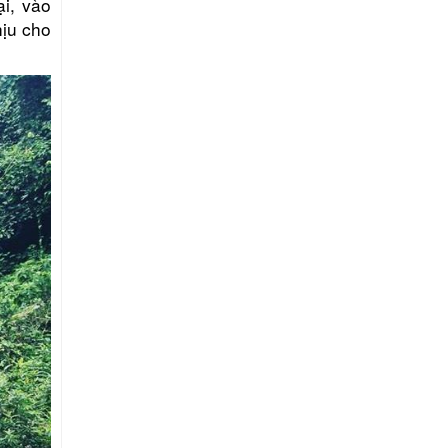
i, vào
hịu cho