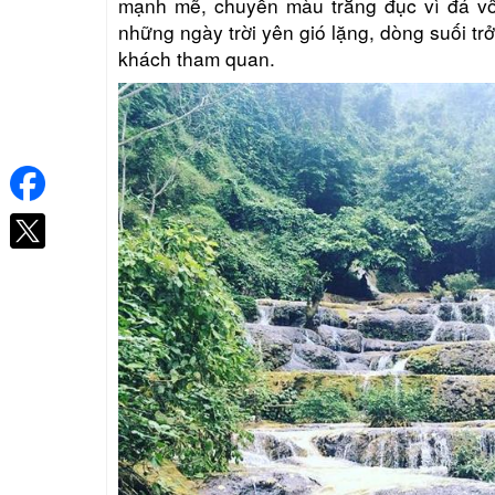
mạnh mẽ, chuyển màu trắng đục vì đá vôi
những ngày trời yên gió lặng, dòng suối tr
khách tham quan.