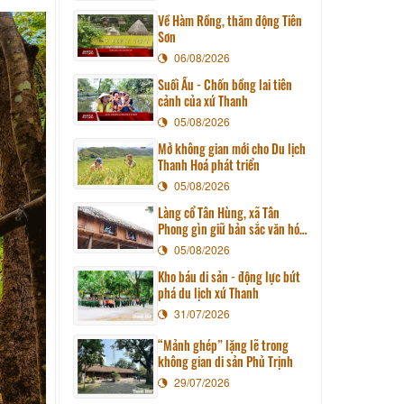
Về Hàm Rồng, thăm động Tiên
Sơn
06/08/2026
Suối Ấu - Chốn bồng lai tiên
cảnh của xứ Thanh
05/08/2026
Mở không gian mới cho Du lịch
Thanh Hoá phát triển
05/08/2026
Làng cổ Tân Hùng, xã Tân
Phong gìn giữ bản sắc văn hóa
quê hương
05/08/2026
Kho báu di sản - động lực bứt
phá du lịch xứ Thanh
31/07/2026
“Mảnh ghép” lặng lẽ trong
không gian di sản Phủ Trịnh
29/07/2026