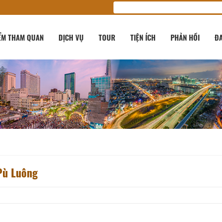
ỂM THAM QUAN
DỊCH VỤ
TOUR
TIỆN ÍCH
PHẢN HỒI
ĐA
 Pù Luông