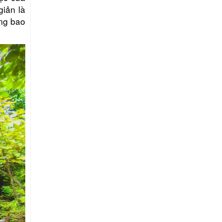
iản là
ừng bao