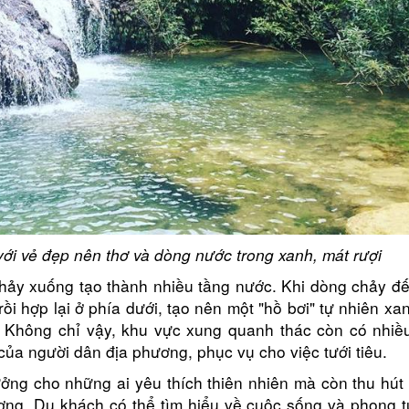
ới vẻ đẹp nên thơ và dòng nước trong xanh, mát rượi
hảy xuống tạo thành nhiều tầng nước. Khi dòng chảy đ
ồi hợp lại ở phía dưới, tạo nên một "hồ bơi" tự nhiên xa
. Không chỉ vậy, khu vực xung quanh thác còn có nhiề
ủa người dân địa phương, phục vụ cho việc tưới tiêu.
ưởng cho những ai yêu thích thiên nhiên mà còn thu hú
ng. Du khách có thể tìm hiểu về cuộc sống và phong t