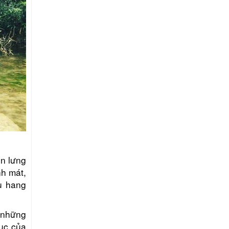
ến lưng
nh mát,
u hang
t những
ục của