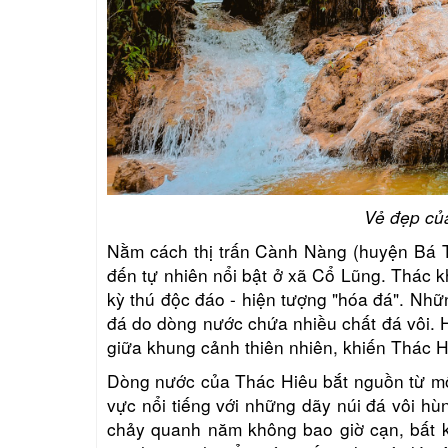
Vẻ đẹp củ
Nằm cách thị trấn Cành Nàng (huyện Bá 
đến tự nhiên nổi bật ở xã Cổ Lũng. Thác
kỳ thú độc đáo - hiện tượng "hóa đá". Nhữ
đá do dòng nước chứa nhiều chất đá vôi. H
giữa khung cảnh thiên nhiên, khiến Thác H
Dòng nước của Thác Hiêu bắt nguồn từ mộ
vực nổi tiếng với những dãy núi đá vôi hù
chảy quanh năm không bao giờ cạn, bất 