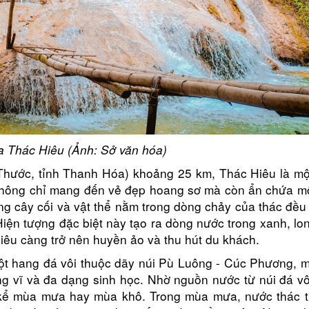
a Thác Hiêu (Ảnh: Sở văn hóa)
Thước, tỉnh Thanh Hóa) khoảng 25 km, Thác Hiêu là mộ
 không chỉ mang đến vẻ đẹp hoang sơ mà còn ẩn chứa mộ
ng cây cối và vật thể nằm trong dòng chảy của thác đều
iện tượng đặc biệt này tạo ra dòng nước trong xanh, lo
iêu càng trở nên huyền ảo và thu hút du khách.
t hang đá vôi thuộc dãy núi Pù Luông - Cúc Phương, m
ng vĩ và đa dạng sinh học. Nhờ nguồn nước từ núi đá vô
kể mùa mưa hay mùa khô. Trong mùa mưa, nước thác t