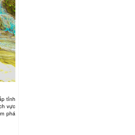
ấp tỉnh
ạch vực
ám phá