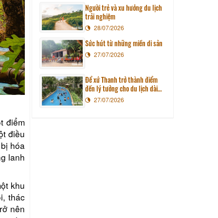
Người trẻ và xu hướng du lịch
trải nghiệm
28/07/2026
Sức hút từ những miền di sản
27/07/2026
Để xứ Thanh trở thành điểm
đến lý tưởng cho du lịch dài
ngày
27/07/2026
t điểm
t điều
 bị hóa
ng lanh
ột khu
i, thác
rở nên