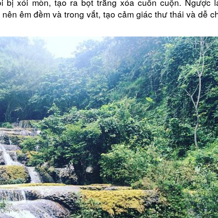
 bị xói mòn, tạo ra bọt trắng xóa cuồn cuộn. Ngược lạ
ở nên êm đềm và trong vắt, tạo cảm giác thư thái và dễ c