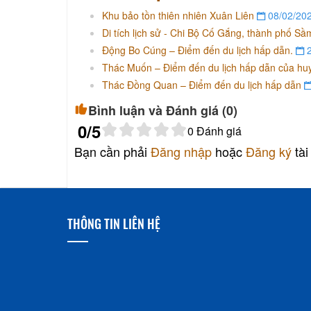
Khu bảo tồn thiên nhiên Xuân Liên
08/02/20
Di tích lịch sử - Chi Bộ Cố Gắng, thành phố S
Động Bo Cúng – Điểm đến du lịch hấp dẫn.
2
Thác Muốn – Điểm đến du lịch hấp dẫn của h
Thác Đồng Quan – Điểm đến du lịch hấp dẫn
Bình luận và Đánh giá (
0
)
0
/5
0
Đánh giá
Bạn cần phải
Đăng nhập
hoặc
Đăng ký
tài
THÔNG TIN LIÊN HỆ