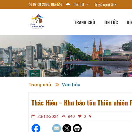
07-08-2026, 10:34:47
Thời tiết
Tỷ giá ngoại tệ
TRANG CHỦ
TIN TỨC
ĐI
Trang chủ
Văn hóa
Thác Hiêu – Khu bảo tồn Thiên nhiên
23/12/2024
940
0