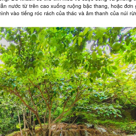
ẫn nước từ trên cao xuống ruộng bậc thang, hoặc đơn g
ình vào tiếng róc rách của thác và âm thanh của núi r