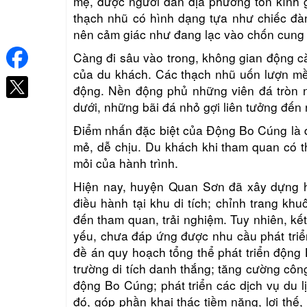
mẹ, được người dân địa phương tôn kính 
thạch nhũ có hình dạng tựa như chiếc đà
nên cảm giác như đang lạc vào chốn cung 
Càng đi sâu vào trong, không gian động càn
của du khách. Các thạch nhũ uốn lượn mềm
động. Nền động phủ những viên đá tròn n
dưới, những bãi đá nhỏ gợi liên tưởng đến
Điểm nhấn đặc biệt của Động Bo Cúng là d
mẻ, dễ chịu. Du khách khi tham quan có t
mỏi của hành trình.
Hiện nay, huyện Quan Sơn đã xây dựng h
điều hành tại khu di tích; chỉnh trang kh
đến tham quan, trải nghiệm. Tuy nhiên, kế
yếu, chưa đáp ứng được nhu cầu phát triển
đề án quy hoạch tổng thể phát triển động 
trường di tích danh thắng; tăng cường côn
động Bo Cúng; phát triển các dịch vụ du l
đó, góp phần khai thác tiềm năng, lợi thế