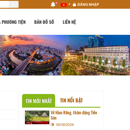
0
ĐĂNG NHẬP
 PHƯƠNG TIỆN
BẢN ĐỒ SỐ
LIÊN HỆ
TIN NỔI BẬT
TIN MỚI NHẤT
Về Hàm Rồng, thăm động Tiên
Sơn
06/08/2026