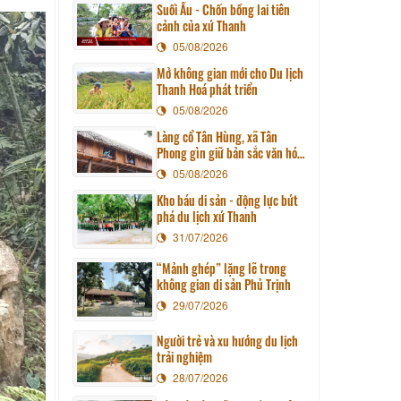
Suối Ấu - Chốn bồng lai tiên
cảnh của xứ Thanh
05/08/2026
Mở không gian mới cho Du lịch
Thanh Hoá phát triển
05/08/2026
Làng cổ Tân Hùng, xã Tân
Phong gìn giữ bản sắc văn hóa
quê hương
05/08/2026
Kho báu di sản - động lực bứt
phá du lịch xứ Thanh
31/07/2026
“Mảnh ghép” lặng lẽ trong
không gian di sản Phủ Trịnh
29/07/2026
Người trẻ và xu hướng du lịch
trải nghiệm
28/07/2026