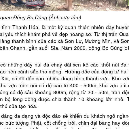
 quan Động Bo Cúng (Ảnh sưu tầm)
tỉnh Thanh Hóa, là một kỳ quan thiên nhiên đầy huyền
ai yêu thích khám phá vẻ đẹp hoang sơ. Từ thị trấn Qu
 làng thanh bình của các xã Sơn Lư, Mường Mìn, và Sơn
bản Chanh, gần suối Sia. Năm 2009, động Bo Cúng đ
 có những dãy núi đá chạy dài xen kẽ các khối núi đá 
 tạo nên cảnh sắc thơ mộng. Hướng dốc của động từ hai
ối Xia, có độ dốc cao, nhiều đoạn hình thành vực. Khu v
u vực triền núi có độ cao từ 400 - 500m, khu vực núi
úng có độ sâu khoảng 800m, rộng từ 20 - 50m, trần độ
n bộ lòng động được chia thành 10 khoang lớn nhỏ. T
 thú của tạo hóa.
h dáng đa dạng và độc đáo sẽ khiến du khách ngỡ ngàn
c bức tượng Phật, cột chống trời, chim đại bàng hay d