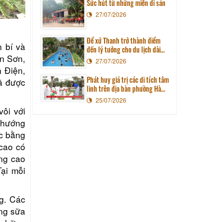
Sức hút từ những miền di sản
27/07/2026
Để xứ Thanh trở thành điểm
 bí và
đến lý tưởng cho du lịch dài
an Sơn,
ngày
27/07/2026
 Điện,
Phát huy giá trị các di tích tâm
ã được
linh trên địa bàn phường Hàm
Rồng
25/07/2026
vôi với
 hướng
ực bằng
 cao có
ng cao
ại mỗi
g. Các
òng sữa