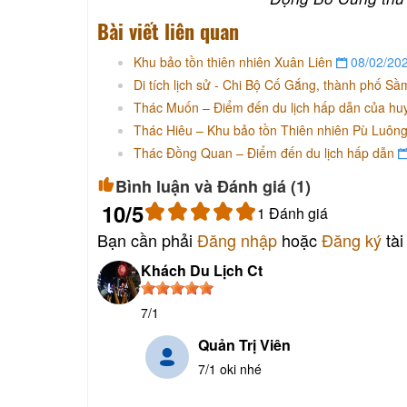
Bài viết liên quan
Khu bảo tồn thiên nhiên Xuân Liên
08/02/20
Di tích lịch sử - Chi Bộ Cố Gắng, thành phố S
Thác Muốn – Điểm đến du lịch hấp dẫn của h
Thác Hiêu – Khu bảo tồn Thiên nhiên Pù Luôn
Thác Đồng Quan – Điểm đến du lịch hấp dẫn
Bình luận và Đánh giá (
1
)
10
/5
1
Đánh giá
Bạn cần phải
Đăng nhập
hoặc
Đăng ký
tài
Khách Du Lịch Ct
7/1
Quản Trị Viên
7/1 oki nhé