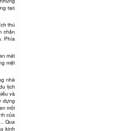
 những
ng tạo
ích thú
ận chân
. Phía
ian mát
ững mệt
ng nhà
du lịch
hiếu và
ây dựng
uan môi
ạnh của
... Qua
ẩy kinh