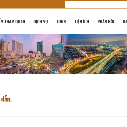
ỂM THAM QUAN
DỊCH VỤ
TOUR
TIỆN ÍCH
PHẢN HỒI
ĐA
 dẫn.