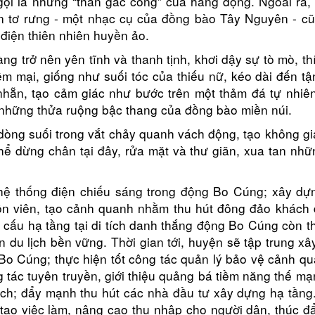
gọi là những “thần gác cổng” của hang động. Ngoài ra,
n tơ rưng - một nhạc cụ của đồng bào Tây Nguyên - cũ
điện thiên nhiên huyền ảo.
g trở nên yên tĩnh và thanh tịnh, khơi dậy sự tò mò, th
 mại, giống như suối tóc của thiếu nữ, kéo dài đến t
hẵn, tạo cảm giác như bước trên một thảm đá tự nhiên
 những thửa ruộng bậc thang của đồng bào miền núi.
òng suối trong vắt chảy quanh vách động, tạo không g
hể dừng chân tại đây, rửa mặt và thư giãn, xua tan nh
ệ thống điện chiếu sáng trong động Bo Cúng; xây dự
uôn viên, tạo cảnh quanh nhằm thu hút đông đảo khách 
t cấu hạ tầng tại di tích danh thắng động Bo Cúng còn t
 du lịch bền vững. Thời gian tới, huyện sẽ tập trung x
Bo Cúng; thực hiện tốt công tác quản lý bảo vệ cảnh q
g tác tuyên truyền, giới thiệu quảng bá tiềm năng thế m
ịch; đẩy mạnh thu hút các nhà đầu tư xây dựng hạ tầng
, tạo việc làm, nâng cao thu nhập cho người dân, thúc đ