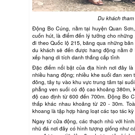
Du khách tham
Động Bo Cúng, nằm tại huyện Quan Sơn, 
cuốn hút, là điểm đến lý tưởng cho những 
đi theo Quốc lộ 215, băng qua những bản
du khách sẽ đến được hang động nằm ở 
xếp hạng di tích danh thắng cấp tỉnh
Đặc điểm nổi bật của địa hình nơi đây là
nhiều hang động; nhiều khe suối đan xen
đông, tây tụ vào khu vực trung tâm tại su
phẳng ven suối có độ cao khoảng 380m, kh
độ cao định từ 600 đến 700m. Động Bo C
thấp khác nhau khoảng từ 20 - 30m. Toà
khoang là tập hợp hàng loạt các tạo tác kỳ
Ngay từ cửa động, các thạch nhũ với hìn
nhũ đá nơi đây có hình tượng giống như cá