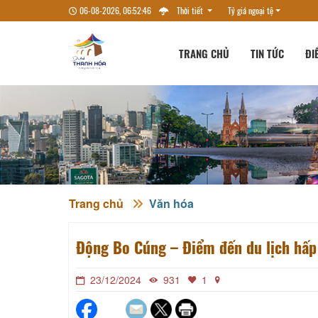
06-08-2026, 06:52:47
Thời tiết
Tỷ giá ngoại tệ
TRANG CHỦ
TIN TỨC
ĐI
Trang chủ
Văn hóa
Động Bo Cúng – Điểm đến du lịch hấp
23/12/2024
931
1