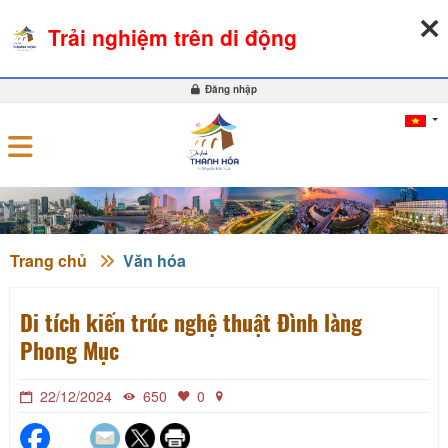
07-08-2026, 09:21:24
THỜI TIẾT
TỶ GIÁ NGOẠI TỆ
Trải nghiệm trên di động
0
Đăng nhập
Trang chủ
Văn hóa
Di tích kiến trúc nghệ thuật Đình làng
Phong Mục
22/12/2024
650
0