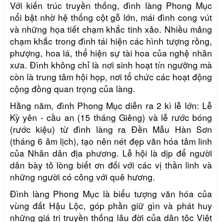
Với kiến trúc truyền thống, đình
làng
Phong Mục
nổi bật nhờ hệ thống cột gỗ lớn, mái đình cong vút
và những họa tiết chạm khắc tinh xảo. Nhiều mảng
chạm khắc trong đình tái hiện các hình tượng rồng,
phượng, hoa lá, thể hiện sự tài hoa của nghệ nhân
xưa. Đình không chỉ là nơi sinh hoạt tín ngưỡng mà
còn là trung tâm hội họp, nơi tổ chức các hoạt động
cộng đồng quan trọng của làng.
Hằng năm, đình Phong Mục
diễn ra 2 kì lễ lớn: Lễ
Kỳ yên - cầu an (15 tháng Giêng) và lễ rước bóng
(rước kiệu) từ đình làng ra Đền Mẫu Hàn Sơn
(tháng 6 âm lịch), tạo nên nét đẹp văn hóa tâm linh
của Nhân dân địa phương
. Lễ hội là dịp để người
dân bày tỏ lòng biết ơn đối với các vị thần linh và
những người có công với quê hương.
Đình
làng
Phong Mục là biểu tượng văn hóa của
vùng đất Hậu Lộc, góp phần giữ gìn và phát huy
những giá trị truyền thống lâu đời của dân tộc Việt