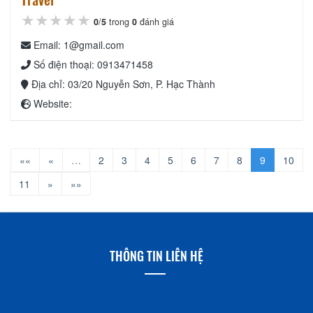
★★★★★
★★★★★
★★★★★
0
/
5
trong
0
đánh giá
Email: 1@gmail.com
Số điện thoại: 0913471458
Địa chỉ: 03/20 Nguyễn Sơn, P. Hạc Thành
Website:
««
«
…
2
3
4
5
6
7
8
9
10
11
»
»»
THÔNG TIN LIÊN HỆ