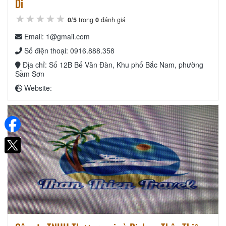
Di
★★★★★
★★★★★
★★★★★
0
/
5
trong
0
đánh giá
Email: 1@gmail.com
Số điện thoại: 0916.888.358
Địa chỉ: Số 12B Bế Văn Đàn, Khu phố Bắc Nam, phường
Sầm Sơn
Website: