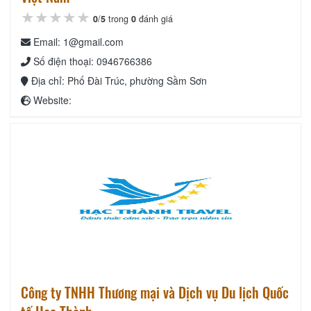
★★★★★
★★★★★
★★★★★
0
/
5
trong
0
đánh giá
Email: 1@gmail.com
Số điện thoại: 0946766386
Địa chỉ: Phố Đài Trúc, phường Sầm Sơn
Website:
Công ty TNHH Thương mại và Dịch vụ Du lịch Quốc