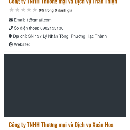
Công ty TNHH Thương mại và Dịch vụ Thân Thiện
★★★★★
★★★★★
★★★★★
0
/
5
trong
0
đánh giá
Email: 1@gmail.com
Số điện thoại: 0982153130
Địa chỉ: SN 137 Lý Nhân Tông, Phường Hạc Thành
Website:
Công ty TNHH Thương mại và Dịch vụ Xuân Hoa