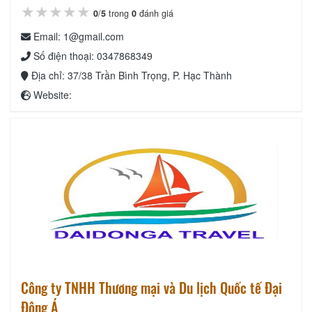
★★★★★
★★★★★
★★★★★
0
/
5
trong
0
đánh giá
Email: 1@gmail.com
Số điện thoại: 0347868349
Địa chỉ: 37/38 Trần Bình Trọng, P. Hạc Thành
Website:
Công ty TNHH Thương mại và Du lịch Quốc tế Đại
Đông Á