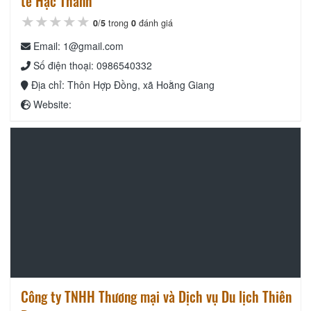
tế Hạc Thành
★★★★★
★★★★★
★★★★★
0
/
5
trong
0
đánh giá
Email: 1@gmail.com
Số điện thoại: 0986540332
Địa chỉ: Thôn Hợp Đồng, xã Hoằng Giang
Website:
Công ty TNHH Thương mại và Dịch vụ Du lịch Thiên