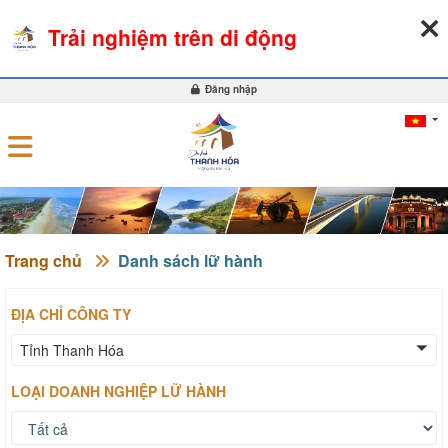
08-08-2026, 01:50:56
THỜI TIẾT
TỶ GIÁ NGOẠI TỆ
Trải nghiệm trên di động
0
Đăng nhập
Trang chủ
Danh sách lữ hành
ĐỊA CHỈ CÔNG TY
Tỉnh Thanh Hóa
LOẠI DOANH NGHIỆP LỮ HÀNH