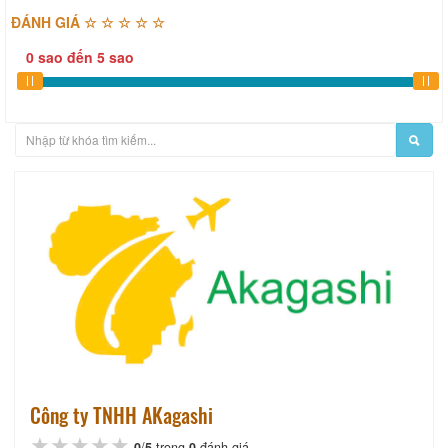
ĐÁNH GIÁ ☆ ☆ ☆ ☆ ☆
0
sao
đến
5
sao
Công ty TNHH AKagashi
★★★★★
★★★★★
★★★★★
0
/
5
trong
0
đánh giá