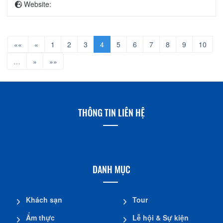
Website:
««
«
1
2
3
4
5
6
7
8
9
10
…
»
»»
THÔNG TIN LIÊN HỆ
DANH MỤC
Khách sạn
Tour
Ẩm thực
Lễ hội & Sự kiện