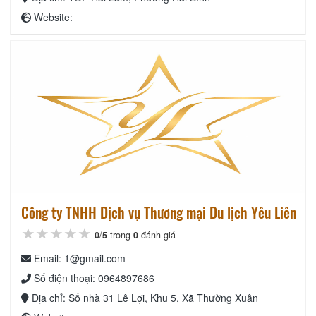
Website:
Công ty TNHH Dịch vụ Thương mại Du lịch Yêu Liên
★★★★★
★★★★★
★★★★★
0
/
5
trong
0
đánh giá
Email: 1@gmail.com
Số điện thoại: 0964897686
Địa chỉ: Số nhà 31 Lê Lợi, Khu 5, Xã Thường Xuân