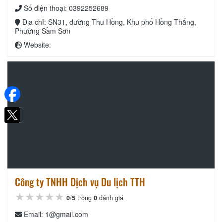
Số điện thoại: 0392252689
Địa chỉ: SN31, đường Thu Hồng, Khu phố Hồng Thắng,
Phường Sầm Sơn
Website:
Công ty TNHH Dịch vụ Du lịch TTH
★★★★★
★★★★★
★★★★★
0
/
5
trong
0
đánh giá
Email: 1@gmail.com