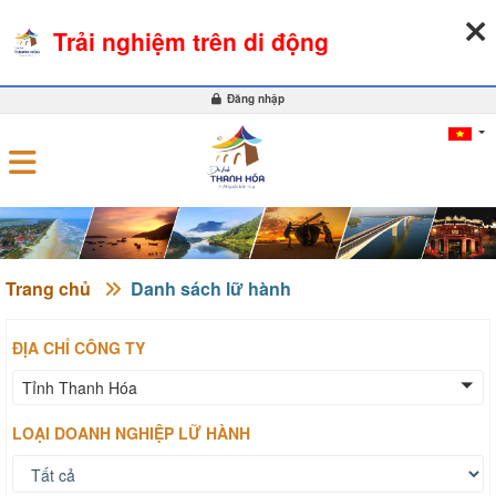
08-08-2026, 08:22:11
THỜI TIẾT
TỶ GIÁ NGOẠI TỆ
Trải nghiệm trên di động
0
Đăng nhập
Trang chủ
Danh sách lữ hành
ĐỊA CHỈ CÔNG TY
Tỉnh Thanh Hóa
LOẠI DOANH NGHIỆP LỮ HÀNH