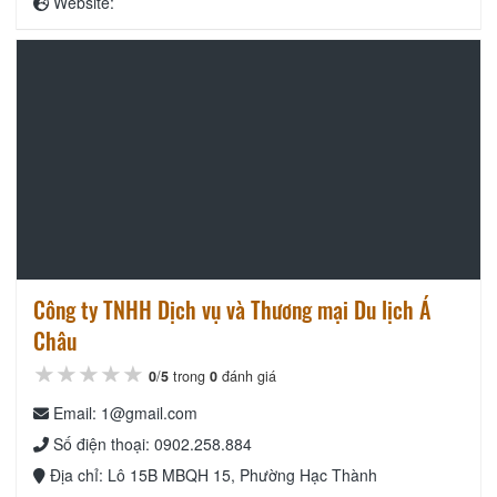
Website:
Công ty TNHH Dịch vụ và Thương mại Du lịch Á
Châu
★★★★★
★★★★★
★★★★★
0
/
5
trong
0
đánh giá
Email: 1@gmail.com
Số điện thoại: 0902.258.884
Địa chỉ: Lô 15B MBQH 15, Phường Hạc Thành