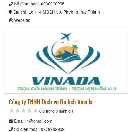
Số điện thoại: 0936660295
Địa chỉ: Lô 114 MBQH 90, Phường Hạc Thành
Website:
Công ty TNHH Dịch vụ Du lịch Vinada
★★★★★
★★★★★
★★★★★
0
/
5
trong
0
đánh giá
Email: 1@gmail.com
Số điện thoại: 0978982909